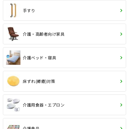
手すり
介護・高齢者向け家具
介護ベッド・寝具
床ずれ(褥瘡)対策
介護用食器・エプロン
介護食品