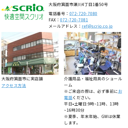
大阪府箕面市瀬川4丁目1番50号
電話番号：
072-720-7080
FAX：
072-720-7081
メールアドレス：
ref@scrio.co.jp
大阪府箕面市に実店舗
介護用品・福祉用具のショール
ーム
アクセス方法
※ご来店の際は、必ず事前に
お
電話
ください。
平日•土曜日:9時~11時、13時
~16時30分
※夏季、年末年始、GWは休業
します。