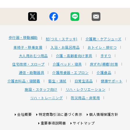
歩行器・移動補助
杖(つえ・ステッキ)
介護靴・ケアシューズ
車椅子・移乗支援
入浴・お風呂用品
おトイレ・排せつ
大人用おむつ用品
介護・高齢者向け家具
手すり
住宅改修・スロープ
介護ベッド・寝具
床ずれ(褥瘡)対策
通信・助聴器具
介護用食器・エプロン
介護食品
介護衣料品・寝間着
衛生・清拭
日常生活品
健康サポート
施設・スタッフ向け
リハ・レクリエーション
リハ・トレーニング
防災用品・非常用
会社概要
特定商取引法に基づく表示
個人情報保護方針
重要事項説明書
サイトマップ