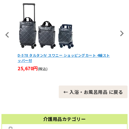
4輪スト
ジェルトロン トップマットレス 床ずれ防止 丸洗い可能
シャワ
介護ベッド GTP-1 GTP-2 GTP-3 GTP-SS GTP-MS GT
シャワ
P-S
24,6
22,410円
(税込)
← 入浴・お風呂用品 に戻る
介護用品カテゴリー