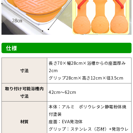
仕様
長さ70×幅28cm×浴槽からの座面厚み
寸法
2cm
グリップ28cm×高さ12cm×径3.5cm
取り付け可能浴槽内
42cm～62cm
寸法
本体：アルミ ポリウレタン静電粉体焼
付塗装
材質
座面：EVA発泡体
グリップ：ステンレス（芯材）+発泡ウレ