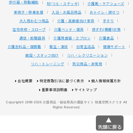
歩行器・移動補助
杖(つえ・ステッキ)
介護靴・ケアシューズ
車椅子・移乗支援
入浴・お風呂用品
おトイレ・排せつ
大人用おむつ用品
介護・高齢者向け家具
手すり
住宅改修・スロープ
介護ベッド・寝具
床ずれ(褥瘡)対策
通信・助聴器具
介護用食器・エプロン
介護食品
介護衣料品・寝間着
衛生・清拭
日常生活品
健康サポート
施設・スタッフ向け
リハ・レクリエーション
リハ・トレーニング
防災用品・非常用
会社概要
特定商取引法に基づく表示
個人情報保護方針
重要事項説明書
サイトマップ
Copyright© 1998-2026 介護用品・福祉用具の通販サイト 快適空間スクリオ All
Rights Reserved.