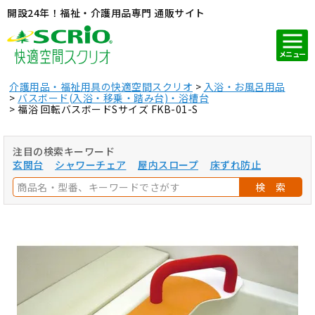
開設24年！福祉・介護用品専門 通販サイト
メニュー
介護用品・福祉用具の快適空間スクリオ
入浴・お風呂用品
バスボード(入浴・移乗・踏み台)・浴槽台
福浴 回転バスボードSサイズ FKB-01-S
注目の検索キーワード
玄関台
シャワーチェア
屋内スロープ
床ずれ防止
検 索