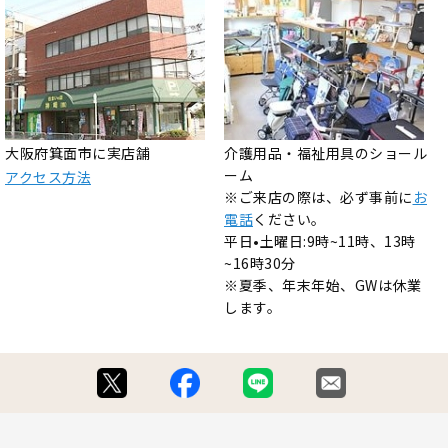
大阪府箕面市に実店舗
介護用品・福祉用具のショール
ーム
アクセス方法
※ご来店の際は、必ず事前に
お
電話
ください。
平日•土曜日:9時~11時、13時
~16時30分
※夏季、年末年始、GWは休業
します。