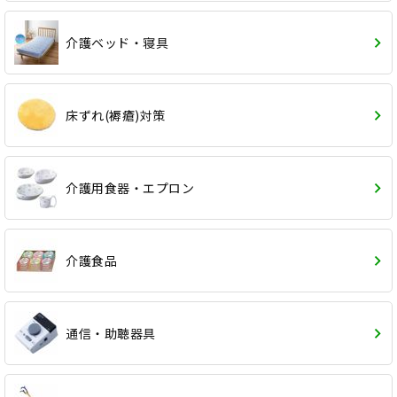
介護ベッド・寝具
床ずれ(褥瘡)対策
介護用食器・エプロン
介護食品
通信・助聴器具