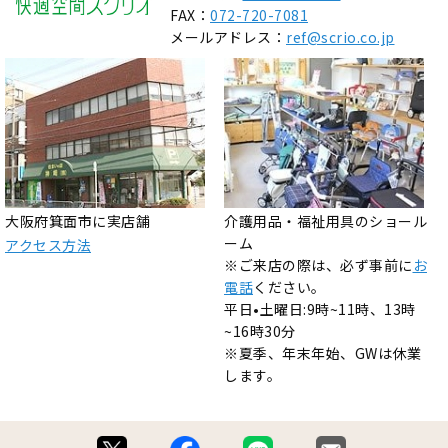
FAX：
072-720-7081
メールアドレス：
ref@scrio.co.jp
大阪府箕面市に実店舗
介護用品・福祉用具のショール
ーム
アクセス方法
※ご来店の際は、必ず事前に
お
電話
ください。
平日•土曜日:9時~11時、13時
~16時30分
※夏季、年末年始、GWは休業
します。