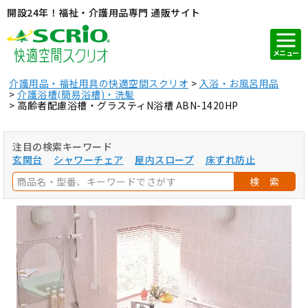
開設24年！福祉・介護用品専門 通販サイト
メニュー
介護用品・福祉用具の快適空間スクリオ
入浴・お風呂用品
介護浴槽(簡易浴槽)・洗髪
高齢者配慮浴槽・グラスティN浴槽 ABN-1420HP
注目の検索キーワード
玄関台
シャワーチェア
屋内スロープ
床ずれ防止
検 索