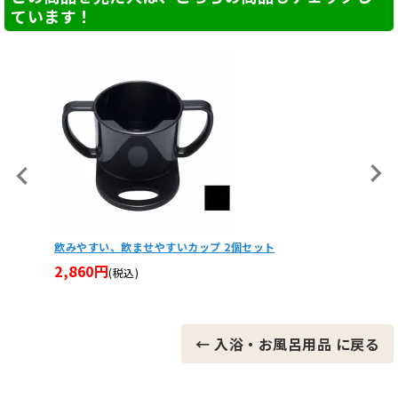
ています！
【非課税】セーフティーアームVタイプウォーカーミニ SA
ソフトフ
VS 車輪付き歩行器
15,9
23,625円
(税込)
← 入浴・お風呂用品 に戻る