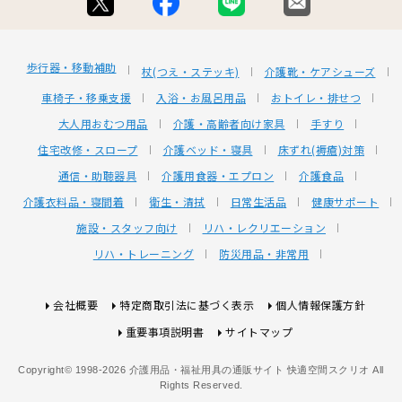
歩行器・移動補助
杖(つえ・ステッキ)
介護靴・ケアシューズ
車椅子・移乗支援
入浴・お風呂用品
おトイレ・排せつ
大人用おむつ用品
介護・高齢者向け家具
手すり
住宅改修・スロープ
介護ベッド・寝具
床ずれ(褥瘡)対策
通信・助聴器具
介護用食器・エプロン
介護食品
介護衣料品・寝間着
衛生・清拭
日常生活品
健康サポート
施設・スタッフ向け
リハ・レクリエーション
リハ・トレーニング
防災用品・非常用
会社概要
特定商取引法に基づく表示
個人情報保護方針
重要事項説明書
サイトマップ
Copyright© 1998-2026 介護用品・福祉用具の通販サイト 快適空間スクリオ All
Rights Reserved.