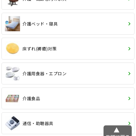
介護ベッド・寝具
床ずれ(褥瘡)対策
介護用食器・エプロン
介護食品
通信・助聴器具