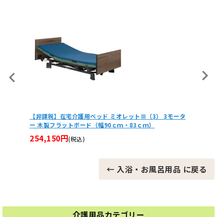
3モータ
【非課税】愛杖 楽スマ スリーベース 3点杖・多点杖
安寿 シ
18,700円
19,5
(税込)
← 入浴・お風呂用品 に戻る
介護用品カテゴリー