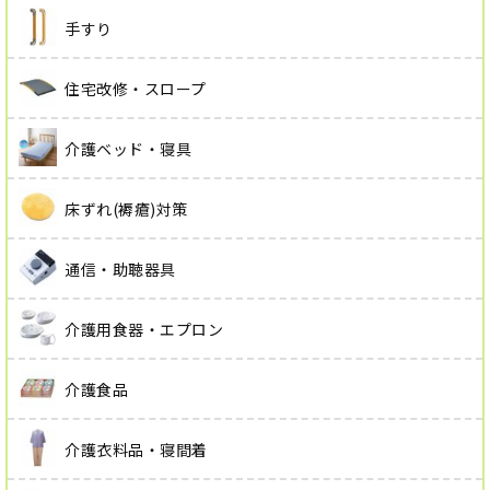
手すり
住宅改修・スロープ
介護ベッド・寝具
床ずれ(褥瘡)対策
通信・助聴器具
介護用食器・エプロン
介護食品
介護衣料品・寝間着