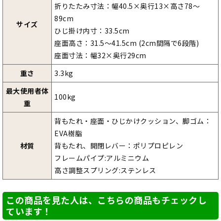
折りたたみ寸法：幅40.5×奥行13×高さ78～
89cm
サイズ
ひじ掛け内寸：33.5cm
座面高さ：31.5～41.5cm (2cm間隔で6段階)
座面寸法：幅32×奥行29cm
重さ
3.3kg
最大使用者体
100kg
重
背もたれ・座面・ひじかけクッション、脚ゴム：
EVA樹脂
材質
背もたれ、開閉レバー：ポリプロピレン
フレームパイプ:アルミニウム
高さ調整スプリング:ステンレス
この商品を見た人は、こちらの商品もチェックし
ています！