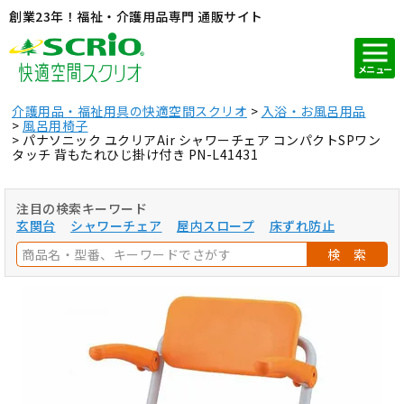
創業23年！福祉・介護用品専門 通販サイト
メニュー
介護用品・福祉用具の快適空間スクリオ
入浴・お風呂用品
風呂用椅子
パナソニック ユクリアAir シャワーチェア コンパクトSPワン
タッチ 背もたれひじ掛け付き PN-L41431
注目の検索キーワード
玄関台
シャワーチェア
屋内スロープ
床ずれ防止
検 索