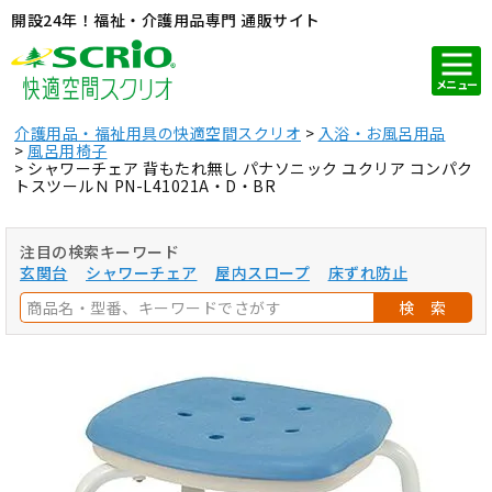
開設24年！福祉・介護用品専門 通販サイト
メニュー
介護用品・福祉用具の快適空間スクリオ
入浴・お風呂用品
風呂用椅子
シャワーチェア 背もたれ無し パナソニック ユクリア コンパク
トスツールＮ PN-L41021A・D・BR
注目の検索キーワード
玄関台
シャワーチェア
屋内スロープ
床ずれ防止
検 索