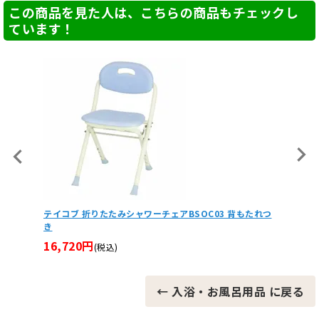
この商品を見た人は、こちらの商品もチェックし
ています！
もたれつ
折りたたみシャワーチェアU型座面（BF-01EU）
【非課
器
23,375円
(税込)
40,5
← 入浴・お風呂用品 に戻る