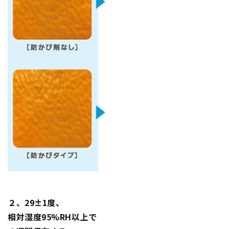
２、29±1度、
相対湿度95%RH以上で