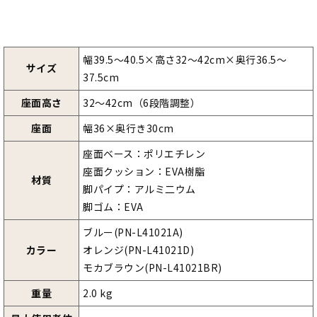
幅39.5～40.5×高さ32～42cm×奥行36.5～
サイズ
37.5cm
座面高さ
32～42cm（6段階調整）
座面
幅36×奥行き30cm
座面ベース：ポリエチレン
座面クッション：EVA樹脂
材質
脚パイプ：アルミ二ウム
脚ゴム：EVA
ブルー(PN-L41021A)
カラー
オレンジ(PN-L41021D)
モカブラウン(PN-L41021BR)
重量
2.0 kg