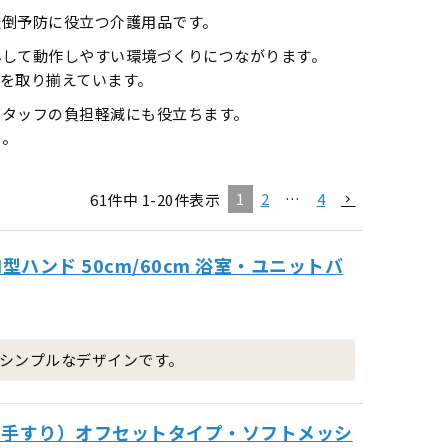
転倒予防に役立つ介護用品です。
心して動作しやすい環境づくりにつながります。
を取り揃えています。
スタッフの負担軽減にも役立ちます。
い。
1
2
…
4
61
件中
1
-
20
件表示
型ハンド 50cm/60cm 浴室・ユニットバ
シンプルなデザインです。
室用手すり）オフセットタイプ・ソフトメッシ