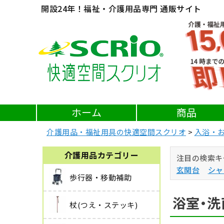
開設24年！福祉・介護用品専門 通販サイト
ホーム
商品
介護用品・福祉用具の快適空間スクリオ
入浴・
介護用品カテゴリー
注目の検索キ
玄関台
シャ
歩行器・移動補助
浴室・洗
杖(つえ・ステッキ)