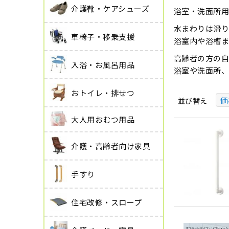
介護靴・ケアシューズ
浴室・洗面所用
水まわりは滑り
車椅子・移乗支援
浴室内や浴槽ま
高齢者の方の自
入浴・お風呂用品
浴室や洗面所
おトイレ・排せつ
価
並び替え
大人用おむつ用品
介護・高齢者向け家具
手すり
住宅改修・スロープ