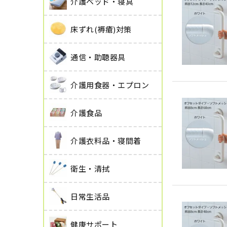
介護ベッド・寝具
床ずれ(褥瘡)対策
通信・助聴器具
介護用食器・エプロン
介護食品
介護衣料品・寝間着
衛生・清拭
日常生活品
健康サポート