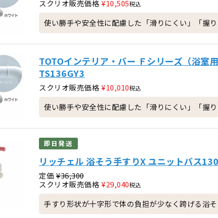
スクリオ販売価格
¥
10,505
税込
使い勝手や安全性に配慮した「滑りにくい」「握り
TOTOインテリア・バー Ｆシリーズ（浴室用
TS136GY3
スクリオ販売価格
¥
10,010
税込
使い勝手や安全性に配慮した「滑りにくい」「握りや
即日発送
リッチェル 浴そう手すりX ユニットバス13
定価
¥
36,300
スクリオ販売価格
¥
29,040
税込
手すり形状が十字形で体の負担が少なく跨げる浴そ