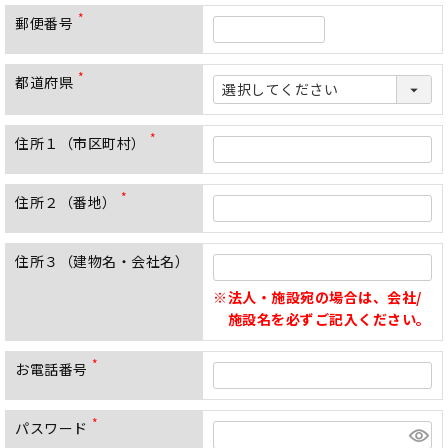
須
郵便番号
)
(
必
須
都道府県
)
(
必
須
)
住所１（市区町村）
(
必
須
住所２（番地）
)
(
必
須
住所３（建物名・会社名）
)
法人・施設宛の場合は、会社/
施設名を必ずご記入ください。
お電話番号
(
必
須
パスワード
)
(