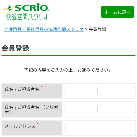
ホームに戻る
介護用品・福祉用具の快適空間スクリオ
会員登録
会員登録
下記の内容をご入力の上、お進みください。
氏名 / ご担当者名
(
必
須
氏名 / ご担当者名 （フリガ
)
ナ）
(
必
須
メールアドレス
(
)
必