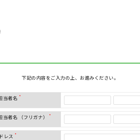
録
下記の内容をご入力の上、お進みください。
ご担当者名
(
必
須
ご担当者名 （フリガナ）
)
(
必
須
ドレス
)