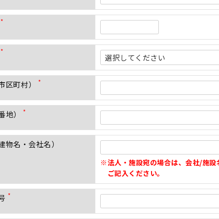
(
必
須
)
(
必
須
)
(
必
須
市区町村）
)
(
必
須
番地）
)
(
必
須
建物名・会社名）
)
法人・施設宛の場合は、会社/施設
ご記入ください。
号
(
必