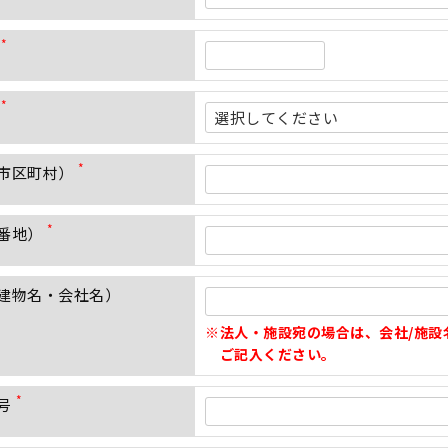
(
必
須
)
(
必
須
)
(
必
須
市区町村）
)
(
必
須
番地）
)
(
必
須
建物名・会社名）
)
法人・施設宛の場合は、会社/施設
ご記入ください。
号
(
必