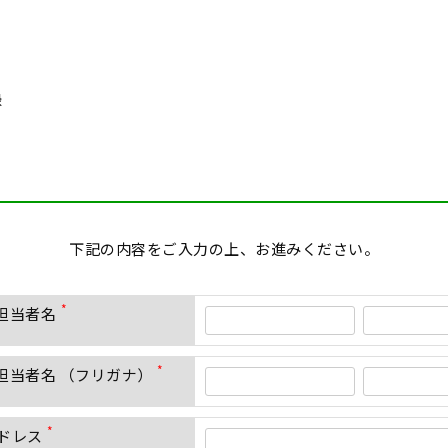
録
下記の内容をご入力の上、お進みください。
ご担当者名
(
必
須
ご担当者名 （フリガナ）
)
(
必
須
ドレス
)