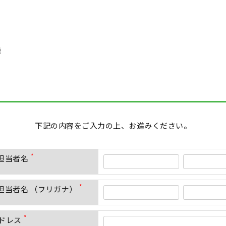
録
下記の内容をご入力の上、お進みください。
ご担当者名
(
必
須
ご担当者名 （フリガナ）
)
(
必
須
ドレス
)