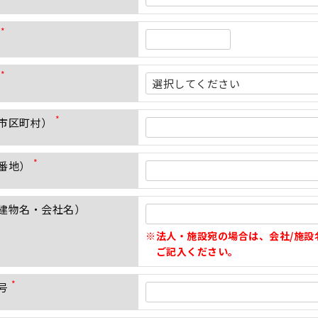
(
必
須
)
(
必
須
)
(
必
須
市区町村）
)
(
必
須
番地）
)
(
必
須
建物名・会社名）
)
法人・施設宛の場合は、会社/施設
ご記入ください。
号
(
必