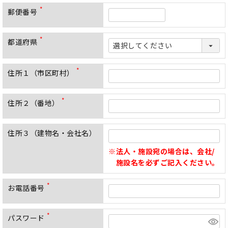
須
郵便番号
)
(
必
須
都道府県
)
(
必
須
)
住所１（市区町村）
(
必
須
住所２（番地）
)
(
必
須
住所３（建物名・会社名）
)
法人・施設宛の場合は、会社/
施設名を必ずご記入ください。
お電話番号
(
必
須
パスワード
)
(