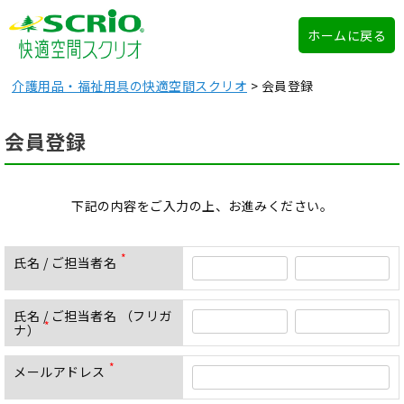
ホームに戻る
介護用品・福祉用具の快適空間スクリオ
会員登録
会員登録
下記の内容をご入力の上、お進みください。
氏名 / ご担当者名
(
必
須
氏名 / ご担当者名 （フリガ
)
ナ）
(
必
須
メールアドレス
(
)
必