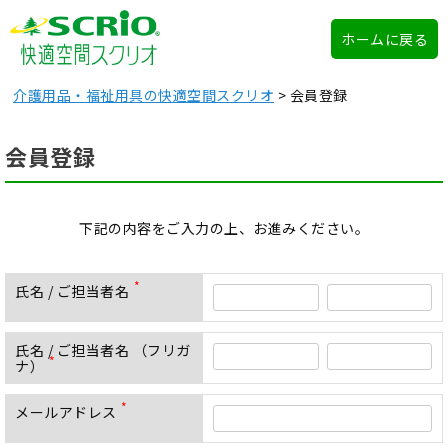
ホームに戻る
介護用品・福祉用具の快適空間スクリオ
会員登録
会員登録
下記の内容をご入力の上、お進みください。
氏名 / ご担当者名
(
必
須
氏名 / ご担当者名 （フリガ
)
ナ）
(
必
須
メールアドレス
(
)
必