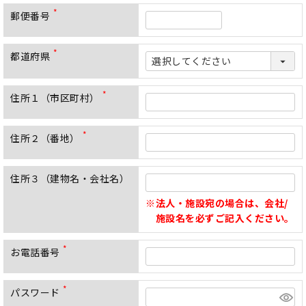
須
郵便番号
)
(
必
須
都道府県
)
(
必
須
)
住所１（市区町村）
(
必
須
住所２（番地）
)
(
必
須
住所３（建物名・会社名）
)
法人・施設宛の場合は、会社/
施設名を必ずご記入ください。
お電話番号
(
必
須
パスワード
)
(