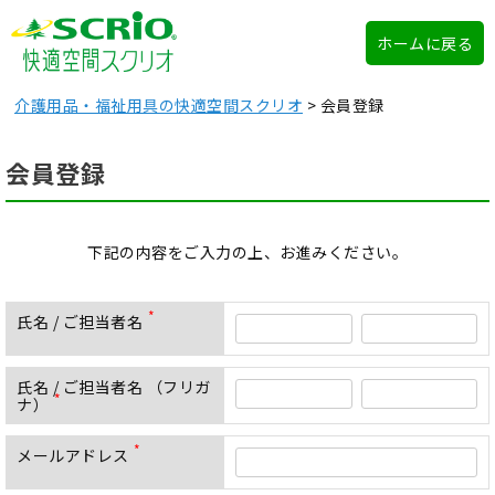
ホームに戻る
介護用品・福祉用具の快適空間スクリオ
会員登録
会員登録
下記の内容をご入力の上、お進みください。
氏名 / ご担当者名
(
必
須
氏名 / ご担当者名 （フリガ
)
ナ）
(
必
須
メールアドレス
(
)
必