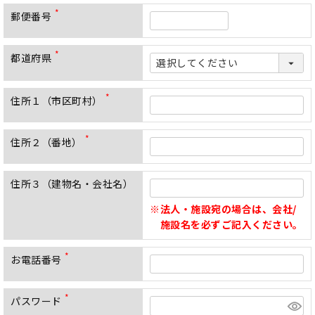
須
郵便番号
)
(
必
須
都道府県
)
(
必
須
)
住所１（市区町村）
(
必
須
住所２（番地）
)
(
必
須
住所３（建物名・会社名）
)
法人・施設宛の場合は、会社/
施設名を必ずご記入ください。
お電話番号
(
必
須
パスワード
)
(