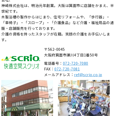
神崎株式会社は、明治元年創業。大阪は箕面市に店舗をかまえ、半
世紀です。
木製浴槽の製作からはじまり、住宅リフォームや、「歩行器」・
「車椅子」・「スロープ」・「介護食品」など介護・福祉用品の通
販・店舗販売を行っております。
介護の資格を持ったスタッフが在籍。笑顔の介護をお手伝いしま
す。
〒562-0045
大阪府箕面市瀬川4丁目1番50号
電話番号：
072-720-7080
FAX：
072-720-7081
メールアドレス：
ref@scrio.co.jp