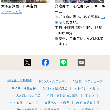
大阪府箕面市に実店舗
介護用品・福祉用具のショール
ーム
アクセス方法
※ご来店の際は、必ず事前に
お
電話
ください。
平日•土曜日:9時~11時、13時
~16時30分
※夏季、年末年始、GWは休業
します。
歩行器・移動補助
杖(つえ・ステッキ)
介護靴・ケアシューズ
車椅子・移乗支援
入浴・お風呂用品
おトイレ・排せつ
大人用おむつ用品
介護・高齢者向け家具
手すり
住宅改修・スロープ
介護ベッド・寝具
床ずれ(褥瘡)対策
通信・助聴器具
介護用食器・エプロン
介護食品