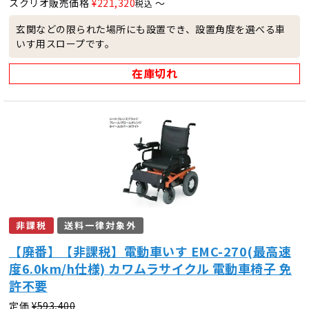
スクリオ販売価格
¥
221,320
〜
税込
玄関などの限られた場所にも設置でき、設置角度を選べる車
いす用スロープです。
在庫切れ
非課税
送料一律対象外
【廃番】【非課税】電動車いす EMC-270(最高速
度6.0km/h仕様) カワムラサイクル 電動車椅子 免
許不要
定価
¥
593,400