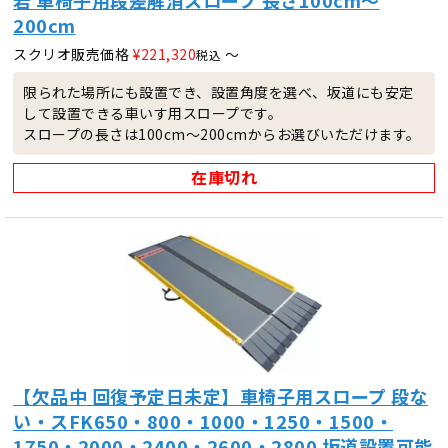
200cm
スクリオ販売価格
¥
221,320
〜
税込
限られた場所にも設置でき、設置角度を選べ、坂道にも安定
して設置できる車いす用スロープです。
スロープの長さは100cm～200cmからお選びいただけます。
在庫切れ
【欠品中 回復予定日未定】車椅子用スロープ 段な
い・スFK650・800・1000・1250・1500・
1750・2000・2400・2600・2800 坂道設置可能