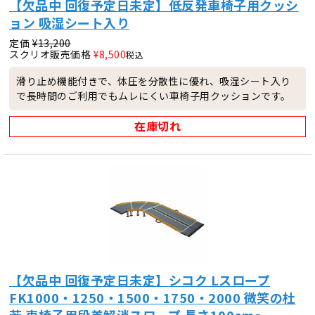
【欠品中 回復予定日未定】低反発車椅子用クッシ
ョン 吸湿シート入り
定価
¥
13,200
スクリオ販売価格
¥
8,500
税込
滑り止め機能付きで、体圧を分散性に優れ、吸湿シート入り
で長時間のご利用でもムレにくい車椅子用クッションです。
在庫切れ
【欠品中 回復予定日未定】シコク Lスロープ
FK1000・1250・1500・1750・2000 微笑の杜
若 車椅子用段差解消スロープ 長さ100cm～