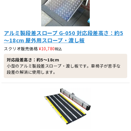
アルミ製段差スロープ G-050 対応段差高さ：約5
～18cm 屋外用スロープ・渡し板
スクリオ販売価格
¥
10,780
税込
対応段差高さ：約5～18cm
小型のアルミ製段差スロープ・渡し板です。車椅子が苦手な
段差の解消に使用します。