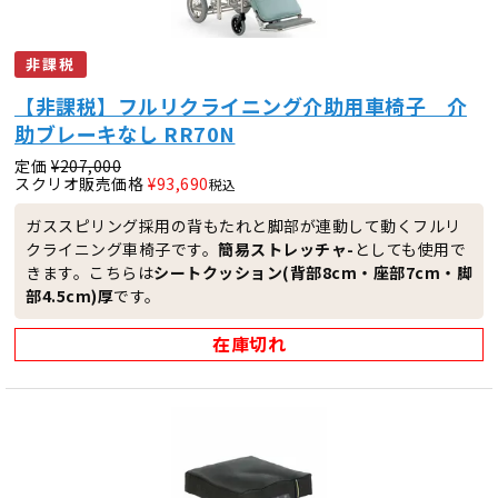
非課税
【非課税】フルリクライニング介助用車椅子 介
助ブレーキなし RR70N
定価
¥
207,000
スクリオ販売価格
¥
93,690
税込
ガススピリング採用の背もたれと脚部が連動して動くフルリ
クライニング車椅子です。
簡易ストレッチャ-
としても使用で
きます。
こちらは
シートクッション(背部8cm・座部7cm・脚
部4.5cm)
厚
です。
在庫切れ