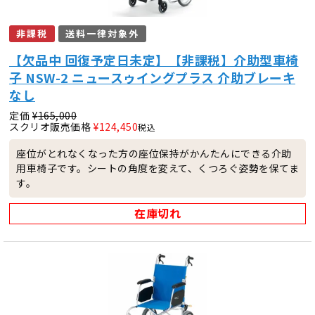
非課税
送料一律対象外
【欠品中 回復予定日未定】【非課税】介助型車椅
子 NSW-2 ニュースゥイングプラス 介助ブレーキ
なし
定価
¥
165,000
スクリオ販売価格
¥
124,450
税込
座位がとれなくなった方の座位保持がかんたんにできる介助
用車椅子です。シートの角度を変えて、くつろぐ姿勢を保てま
す。
在庫切れ