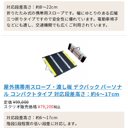
対応段差高さ：約8～22cm
折りたたみ式の携帯用スロープです。幅にゆとりのある広幅
三つ折りタイプですので安全性に優れています。電動車椅子
などにも適し、交通機関でも広くご利用されています。
屋外携帯用スロープ・渡し板 デクパック パーソナ
ル コンパクトタイプ 対応段差高さ：約6～17cm
定価
¥
99,000
スクリオ販売価格
¥
79,200
税込
対応段差高さ：約6～17cm
階段1段程度の低い段差に対応します。