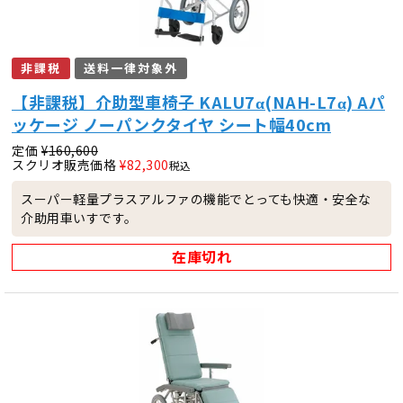
非課税
送料一律対象外
【非課税】介助型車椅子 KALU7α(NAH-L7α) Aパ
ッケージ ノーパンクタイヤ シート幅40cm
定価
¥
160,600
スクリオ販売価格
¥
82,300
税込
スーパー軽量プラスアルファの機能でとっても快適・安全な
介助用車いすです。
在庫切れ