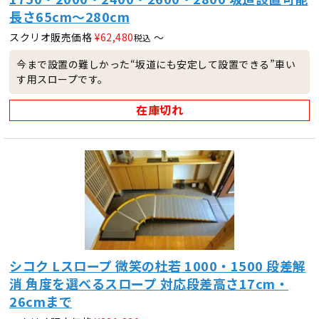
長さ65cm～280cm
スクリオ販売価格
¥
62,480
〜
税込
今まで設置の難しかった“坂道にも安定して設置できる”車い
す用スロープです。
在庫切れ
シコク Lスロープ 微笑の杜若 1000・1500 段差解
消 角度を選べるスロープ 対応段差高さ17cm・
26cmまで