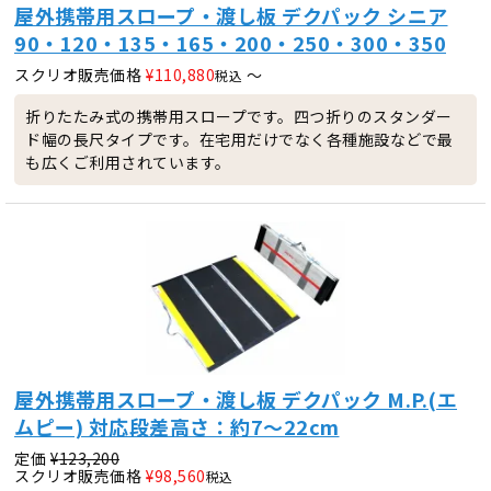
屋外携帯用スロープ・渡し板 デクパック シニア
90・120・135・165・200・250・300・350
スクリオ販売価格
¥
110,880
〜
税込
折りたたみ式の携帯用スロープです。四つ折りのスタンダー
ド幅の長尺タイプです。在宅用だけでなく各種施設などで最
も広くご利用されています。
屋外携帯用スロープ・渡し板 デクパック M.P.(エ
ムピー) 対応段差高さ：約7～22cm
定価
¥
123,200
スクリオ販売価格
¥
98,560
税込