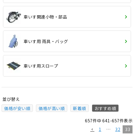
車いす関連小物・部品
車いす用 雨具・バッグ
車いす用スロープ
並び替え
価格が安い順
価格が高い順
新着順
おすすめ順
657
件中
641
-
657
件表示
1
…
32
33