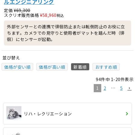
ルエンジニアリング
定価
¥
69,300
スクリオ販売価格
¥
58,960
税込
外部センサーとの連携で徘徊防止または転倒防止のお役に立
ちます。カメラでの見守りと使用者がマットを踏んだ時（徘
徊）にセンサーが起動。
並び替え
価格が安い順
価格が高い順
新着順
おすすめ順
94
件中
1
-
20
件表示
1
2
…
5
リハ・レクリエーション