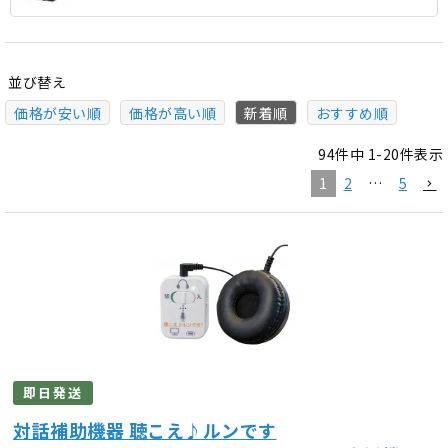
並び替え
価格が安い順
価格が高い順
新着順
おすすめ順
94
件中
1
-
20
件表示
1
2
…
5
即日発送
対話補助機器 聴こえ♪ルンです