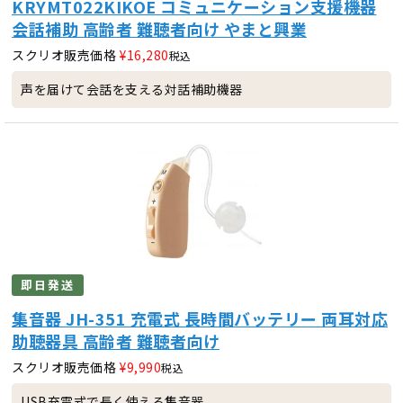
KRYMT022KIKOE コミュニケーション支援機器
会話補助 高齢者 難聴者向け やまと興業
スクリオ販売価格
¥
16,280
税込
声を届けて会話を支える対話補助機器
即日発送
集音器 JH-351 充電式 長時間バッテリー 両耳対応
助聴器具 高齢者 難聴者向け
スクリオ販売価格
¥
9,990
税込
USB充電式で長く使える集音器