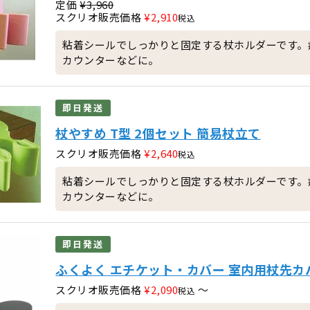
定価
¥
3,960
スクリオ販売価格
¥
2,910
税込
粘着シールでしっかりと固定する杖ホルダーです。
カウンターなどに。
即日発送
杖やすめ T型 2個セット 簡易杖立て
スクリオ販売価格
¥
2,640
税込
粘着シールでしっかりと固定する杖ホルダーです。
カウンターなどに。
即日発送
ふくよく エチケット・カバー 室内用杖先カ
スクリオ販売価格
¥
2,090
〜
税込