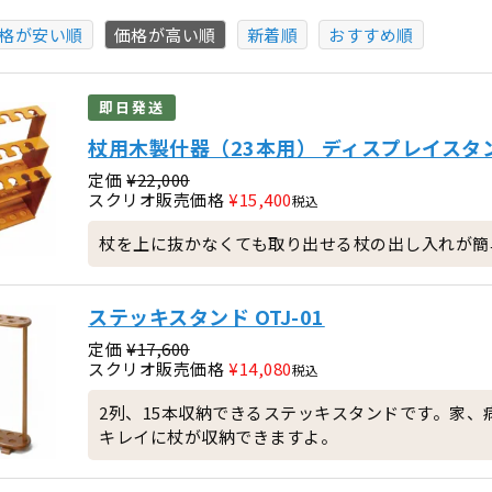
格が安い順
価格が高い順
新着順
おすすめ順
即日発送
杖用木製什器（23本用） ディスプレイスタ
定価
¥
22,000
スクリオ販売価格
¥
15,400
税込
杖を上に抜かなくても取り出せる杖の出し入れが簡
ステッキスタンド OTJ-01
定価
¥
17,600
スクリオ販売価格
¥
14,080
税込
2列、15本収納できるステッキスタンドです。家
キレイに杖が収納できますよ。