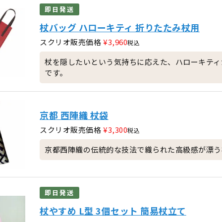
即日発送
杖バッグ ハローキティ 折りたたみ杖用
スクリオ販売価格
¥
3,960
税込
杖を隠したいという気持ちに応えた、ハローキティ
です。
京都 西陣織 杖袋
スクリオ販売価格
¥
3,300
税込
京都西陣織の伝統的な技法で織られた高級感が漂う
即日発送
杖やすめ L型 3個セット 簡易杖立て