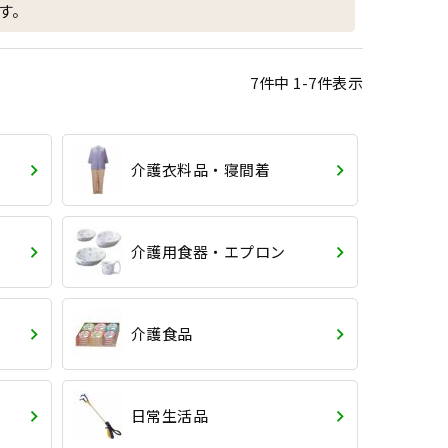
す。
7
件中
1
-
7
件表示
介護衣料品・寝間着
介護用食器・エプロン
介護食品
日常生活品