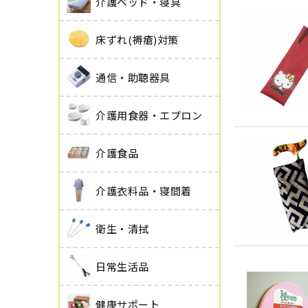
介護ベッド・寝具
床ずれ(褥瘡)対策
通信・助聴器具
介護用食器・エプロン
介護食品
介護衣料品・寝間着
衛生・清拭
日常生活品
健康サポート