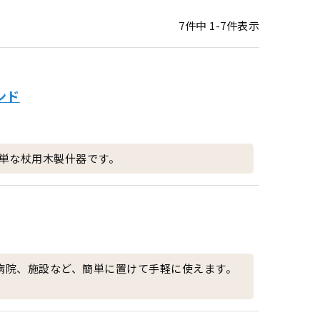
7
件中
1
-
7
件表示
ンド
単な杖用木製什器です。
、病院、施設など、簡単に置けて手軽に使えます。