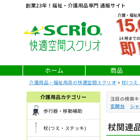
創業23年！福祉・介護用品専門 通販サイト
ホーム
商品
介護用品・福祉用具の快適空間スクリオ
杖(つえ
介護用品カテゴリー
注目の検索キ
玄関台
シャ
歩行器・移動補助
杖関連品
杖(つえ・ステッキ)