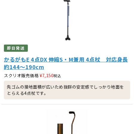
即日発送
かるがもE 4点DX 伸縮S・M兼用 4点杖 対応身長
約144～190cm
スクリオ販売価格
¥
7,150
税込
先ゴムの接地面積が広いため抜群の安定感でしっかり地面を
とらえる4点杖です。