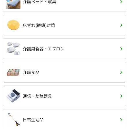
介護ベッド・寝具
床ずれ(褥瘡)対策
介護用食器・エプロン
介護食品
通信・助聴器具
日常生活品