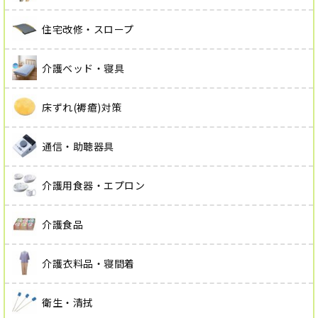
住宅改修・スロープ
介護ベッド・寝具
床ずれ(褥瘡)対策
通信・助聴器具
介護用食器・エプロン
介護食品
介護衣料品・寝間着
衛生・清拭