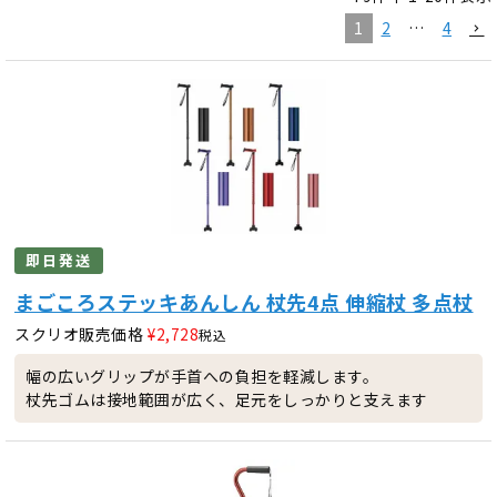
1
2
…
4
即日発送
まごころステッキあんしん 杖先4点 伸縮杖 多点杖
スクリオ販売価格
¥
2,728
税込
幅の広いグリップが手首への負担を軽減します。
杖先ゴムは接地範囲が広く、足元をしっかりと支えます