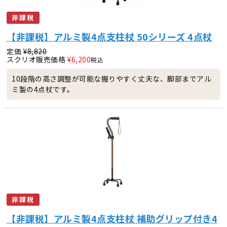
非課税
【非課税】アルミ製4点支柱杖 50シリーズ 4点杖
定価
¥
8,820
スクリオ販売価格
¥
6,200
税込
10段階の高さ調整が可能な握りやすく丈夫な、脚部までアル
ミ製の4点杖です。
非課税
【非課税】アルミ製4点支柱杖 補助グリップ付き4