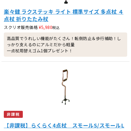
楽々健 ラクステッキ ライト 標準サイズ 多点杖 ４
点杖 折りたたみ杖
スクリオ販売価格
¥
5,980
税込
高品質でうれしい機能がたくさん！転倒防止＆歩行補助！し
っかり支えるのにアルミだから軽量
一点杖用替えゴム1個プレゼント！
非課税
【非課税】らくらく4点杖 スモールS/スモールL