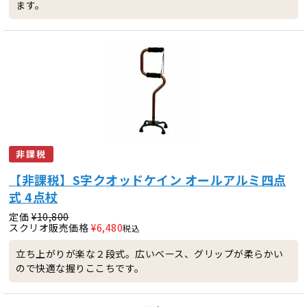
ます。
非課税
【非課税】S字クオッドケイン オールアルミ四点
式 4点杖
定価
¥
10,800
スクリオ販売価格
¥
6,480
税込
立ち上がりが楽な２段式。広いベース、グリップが柔らかい
ので快適な握りここちです。