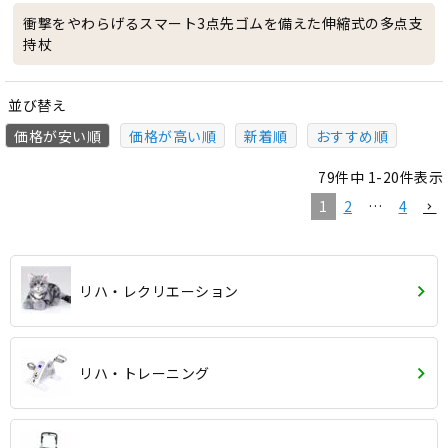
衝撃をやわらげるスマート3点先ゴムを備えた伸縮式の多点支
持杖
並び替え
価格が安い順
価格が高い順
新着順
おすすめ順
79
件中
1
-
20
件表示
1
2
…
4
リハ・レクリエーション
リハ・トレーニング