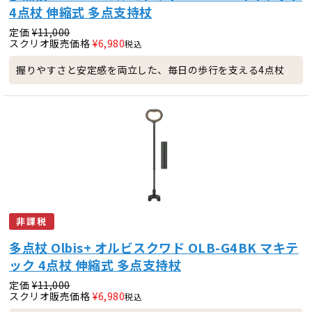
4点杖 伸縮式 多点支持杖
定価
¥
11,000
スクリオ販売価格
¥
6,980
税込
握りやすさと安定感を両立した、毎日の歩行を支える4点杖
非課税
多点杖 Olbis+ オルビスクワド OLB-G4BK マキテ
ック 4点杖 伸縮式 多点支持杖
定価
¥
11,000
スクリオ販売価格
¥
6,980
税込