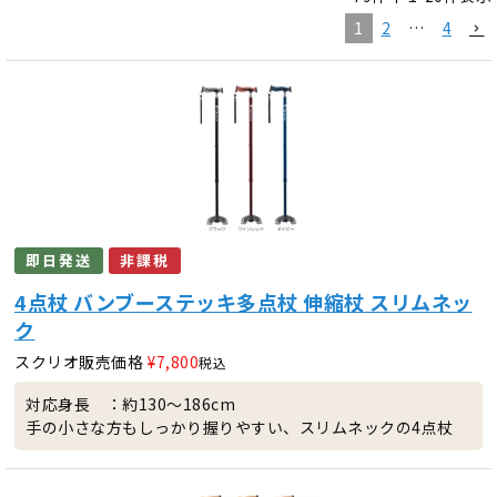
1
2
…
4
即日発送
非課税
4点杖 バンブーステッキ多点杖 伸縮杖 スリムネッ
ク
スクリオ販売価格
¥
7,800
税込
対応身長 ：約130～186cm
手の小さな方もしっかり握りやすい、スリムネックの4点杖