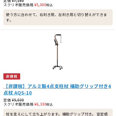
定価
¥
7,140
スクリオ販売価格
¥
5,000
税込
使う方に合わせて、右利き用、左利き用と切り替えができま
す。
非課税
【非課税】アルミ製4点支柱杖 補助グリップ付き4
点杖 AQS-10
定価
¥
9,030
スクリオ販売価格
¥
6,330
税込
杖を支えにして立ち上がります。補助グリップ付き。 安定感