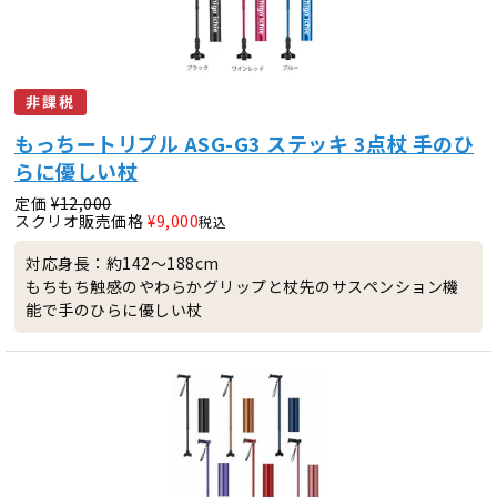
非課税
もっちートリプル ASG-G3 ステッキ 3点杖 手のひ
らに優しい杖
定価
¥
12,000
スクリオ販売価格
¥
9,000
税込
対応身長：約142～188cm
もちもち触感のやわらかグリップと杖先のサスペンション機
能で手のひらに優しい杖