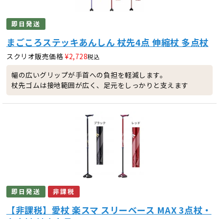
即日発送
まごころステッキあんしん 杖先4点 伸縮杖 多点杖
スクリオ販売価格
¥
2,728
税込
幅の広いグリップが手首への負担を軽減します。
杖先ゴムは接地範囲が広く、足元をしっかりと支えます
即日発送
非課税
【非課税】愛杖 楽スマ スリーベース MAX 3点杖・