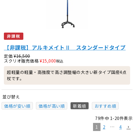
非課税
【非課税】アルキメイトⅡ スタンダードタイプ
定価
¥
16,500
スクリオ販売価格
¥
15,000
税込
超軽量の軽量・高強度で高さ調整幅の大きい新タイプ国産4点
杖です。
並び替え
価格が安い順
価格が高い順
新着順
おすすめ順
79
件中
1
-
20
件表示
1
2
…
4