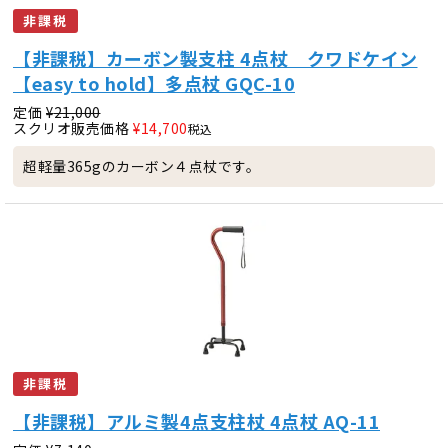
非課税
【非課税】カーボン製支柱 4点杖 クワドケイン
【easy to hold】多点杖 GQC-10
定価
¥
21,000
スクリオ販売価格
¥
14,700
税込
超軽量365gのカーボン４点杖です。
非課税
【非課税】アルミ製4点支柱杖 4点杖 AQ-11