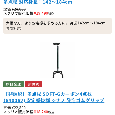
多点杖 対応身長：142～184cm
定価
¥
24,800
スクリオ販売価格
¥
19,490
税込
大柄な方、より安定感を求める方に。 身長142cm～184cm
まで対応。
即日発送
非課税
【非課税】多点杖 SOFT-Gカーボン4点杖
(640062) 安定感抜群 シナノ 発泡ゴムグリップ
定価
¥
22,800
スクリオ販売価格
¥
18,240
税込