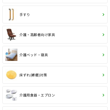
手すり
介護・高齢者向け家具
介護ベッド・寝具
床ずれ(褥瘡)対策
介護用食器・エプロン