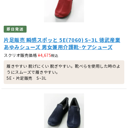
即日発送
片足販売 瞬感スポッと 5E(7060) S~3L 徳武産業
あゆみシューズ 男女兼用介護靴･ケアシューズ
スクリオ販売価格
¥
4,675
税込
履きやすい 脱げにくい 脱ぎやすい。靴べらを使用した時のよ
うにスムーズで履きやすい。
5E・片足販売 S~3L