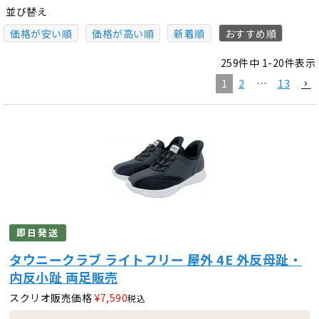
並び替え
価格が安い順
価格が高い順
新着順
おすすめ順
259
件中
1
-
20
件表示
1
2
…
13
即日発送
タウニークラブ ライトフリー 屋外 4E 外反母趾・
内反小趾 両足販売
スクリオ販売価格
¥
7,590
税込