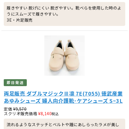
履きやすい 脱げにくい 脱ぎやすい。靴べらを使用した時のよ
うにスムーズで履きやすい。
3E・片足販売
即日発送
両足販売 ダブルマジックⅢ凛 7E(7055) 徳武産業
あゆみシューズ 婦人向介護靴･ケアシューズ S~3L
定価
¥
9,570
スクリオ販売価格
¥
8,140
税込
流れるようなステッチとベルトや踵にあしらったラメが美し