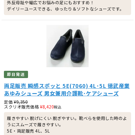
外反母趾や幅広でお悩みの足にもおすすめ！
デイリーユースできる、ゆったり＆ソフトなシューズです。
即日発送
両足販売 瞬感スポッと 5E(7060) 4L･5L 徳武産業
あゆみシューズ 男女兼用介護靴･ケアシューズ
定価
¥
9,350
スクリオ販売価格
¥
8,420
税込
履きやすい 脱げにくい 脱ぎやすい。靴べらを使用した時のよ
うにスムーズで履きやすい。
5E・両足販売 4L、5L