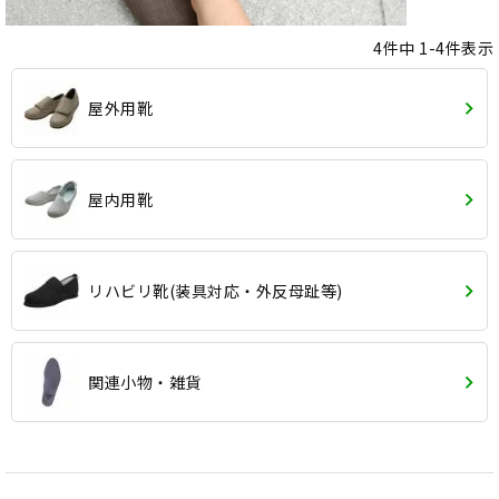
4
件中
1
-
4
件表示
屋外用靴
屋内用靴
リハビリ靴(装具対応・外反母趾等)
関連小物・雑貨