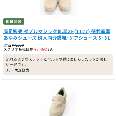
即日発送
両足販売 ダブルマジックⅢ凛 3E(1127) 徳武産業
あゆみシューズ 婦人向介護靴･ケアシューズ S~3L
定価
¥
7,590
スクリオ販売価格
¥
6,460
税込
流れるようなステッチとベルトや踵にあしらったラメが美し
い一足です。
3E・両足販売