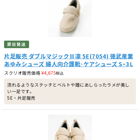
即日発送
片足販売 ダブルマジックⅢ凛 5E(7054) 徳武産業
あゆみシューズ 婦人向介護靴･ケアシューズ S~3L
スクリオ販売価格
¥
4,675
税込
流れるようなステッチとベルトや踵にあしらったラメが美し
い一足です。
5E・片足販売