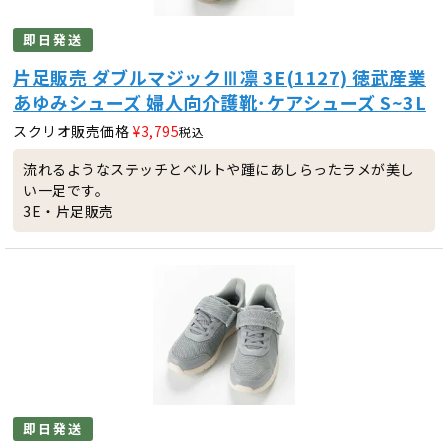
即日発送
片足販売 ダブルマジックⅢ凛 3E(1127) 徳武産業
あゆみシューズ 婦人向介護靴･ケアシューズ S~3L
スクリオ販売価格
¥
3,795
税込
流れるようなステッチとベルトや踵にあしらったラメが美し
い一足です。
3E・片足販売
即日発送