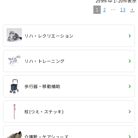
259
件中
1
-
20
件表示
1
2
…
13
リハ・レクリエーション
リハ・トレーニング
歩行器・移動補助
杖(つえ・ステッキ)
介護靴・ケアシューズ