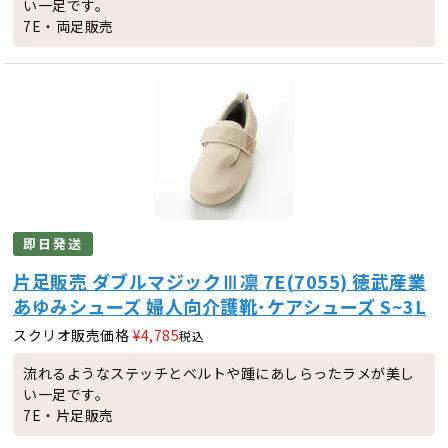
い一足です。
7E・両足販売
即日発送
片足販売 ダブルマジックⅢ凛 7E(7055) 徳武産業
あゆみシューズ 婦人向介護靴･ケアシューズ S~3L
スクリオ販売価格
¥
4,785
税込
流れるようなステッチとベルトや踵にあしらったラメが美し
い一足です。
7E・片足販売