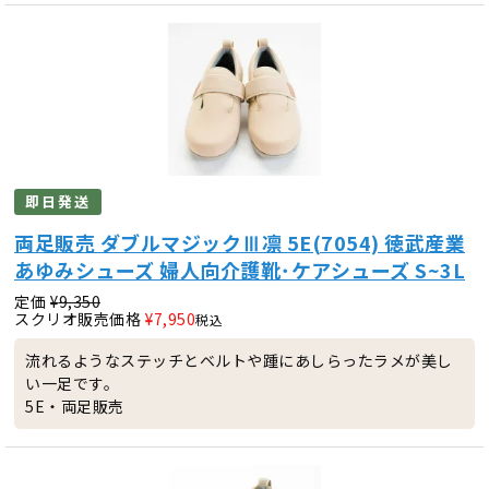
即日発送
両足販売 ダブルマジックⅢ凛 5E(7054) 徳武産業
あゆみシューズ 婦人向介護靴･ケアシューズ S~3L
定価
¥
9,350
スクリオ販売価格
¥
7,950
税込
流れるようなステッチとベルトや踵にあしらったラメが美し
い一足です。
5E・両足販売