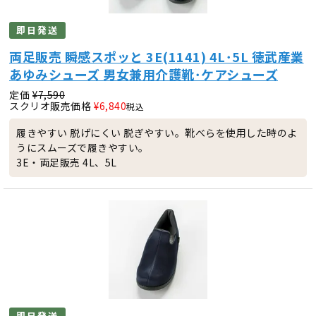
即日発送
両足販売 瞬感スポッと 3E(1141) 4L･5L 徳武産業
あゆみシューズ 男女兼用介護靴･ケアシューズ
定価
¥
7,590
スクリオ販売価格
¥
6,840
税込
履きやすい 脱げにくい 脱ぎやすい。靴べらを使用した時のよ
うにスムーズで履きやすい。
3E・両足販売 4L、5L
即日発送