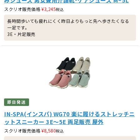
スクリオ販売価格
¥
3,245
税込
長時間歩いても疲れにくく昨日よりもっと先へ歩きたくなる
一足です。
3E・片足販売
即日発送
IN-SPA(インスパ) WG70 楽に履けるストレッチニ
ットスニーカー 3E～5E 両足販売 屋外
スクリオ販売価格
¥
8,580
税込