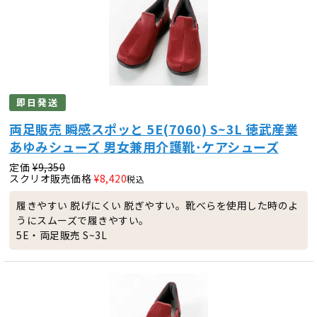
即日発送
両足販売 瞬感スポッと 5E(7060) S~3L 徳武産業
あゆみシューズ 男女兼用介護靴･ケアシューズ
定価
¥
9,350
スクリオ販売価格
¥
8,420
税込
履きやすい 脱げにくい 脱ぎやすい。靴べらを使用した時のよ
うにスムーズで履きやすい。
5E・両足販売 S~3L