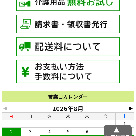
営業日カレンダー
2026年8月
◀
▶
日
月
火
水
木
金
土
1
2
3
4
5
6
7
8