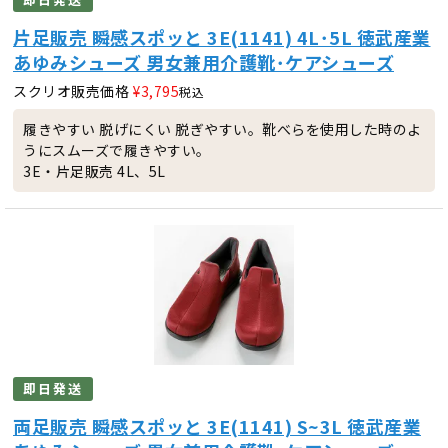
片足販売 瞬感スポッと 3E(1141) 4L･5L 徳武産業
あゆみシューズ 男女兼用介護靴･ケアシューズ
スクリオ販売価格
¥
3,795
税込
履きやすい 脱げにくい 脱ぎやすい。靴べらを使用した時のよ
うにスムーズで履きやすい。
3E・片足販売 4L、5L
即日発送
両足販売 瞬感スポッと 3E(1141) S~3L 徳武産業