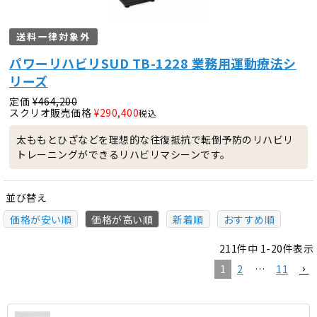
送料一律対象外
パワーリハビリSUD TB-1228 業務用運動療法シ
リーズ
定価
¥
464,200
スクリオ販売価格
¥
290,400
税込
太ももとひざなどを理想的な往復抵抗で転倒予防のリハビリ
トレーニングができるリハビリマシーンです。
並び替え
価格が安い順
価格が高い順
新着順
おすすめ順
211
件中
1
-
20
件表示
1
2
…
11