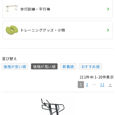
歩行訓練・平行棒
トレーニンググッズ・小物
並び替え
価格が安い順
価格が高い順
新着順
おすすめ順
211
件中
1
-
20
件表示
1
2
…
11