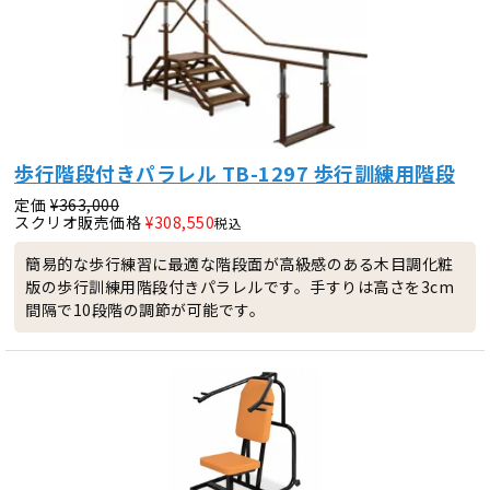
歩行階段付きパラレル TB-1297 歩行訓練用階段
定価
¥
363,000
スクリオ販売価格
¥
308,550
税込
簡易的な歩行練習に最適な階段面が高級感のある木目調化粧
版の歩行訓練用階段付きパラレルです。手すりは高さを3cm
間隔で10段階の調節が可能です。