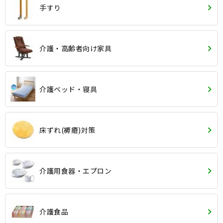
手すり
介護・高齢者向け家具
介護ベッド・寝具
床ずれ(褥瘡)対策
介護用食器・エプロン
介護食品