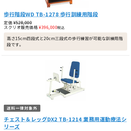
歩行階段WD TB-1278 歩行訓練用階段
定価
¥
528,000
スクリオ販売価格
¥
396,000
税込
高さ15cm四段式と20cm三段式の歩行練習が可能な訓練用階
段です。
送料一律対象外
チェスト＆レッグDX2 TB-1214 業務用運動療法シ
リーズ