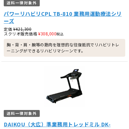
送料一律対象外
パワーリハビリCPL TB-810 業務用運動療法シリ
ーズ
定価
¥
421,300
スクリオ販売価格
¥
308,000
税込
胸・背・肩・腕等の筋肉を理想的な往復抵抗でリハビリトレ
ーニングができるリハビリマシーンです。
送料一律対象外
DAIKOU（大広）準業務用トレッドミル DK-