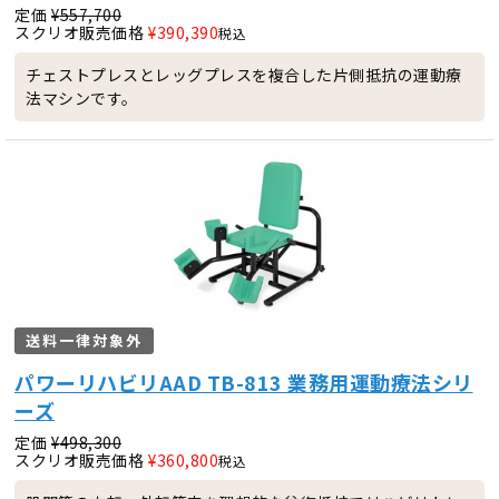
定価
¥
557,700
スクリオ販売価格
¥
390,390
税込
チェストプレスとレッグプレスを複合した片側抵抗の運動療
法マシンです。
送料一律対象外
パワーリハビリAAD TB-813 業務用運動療法シリ
ーズ
定価
¥
498,300
スクリオ販売価格
¥
360,800
税込