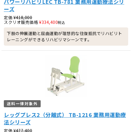
パワーリハビリLEC TB-781 業務用運動療法シリ
ーズ
定価
¥
418,000
スクリオ販売価格
¥
334,400
税込
下肢の伸展運動と屈曲運動が理想的な往復抵抗でリハビリト
レーニングができるリハビリマシーンです。
送料一律対象外
レッグプレス2（分離式） TB-1216 業務用運動療
法シリーズ
定価
¥
477,400