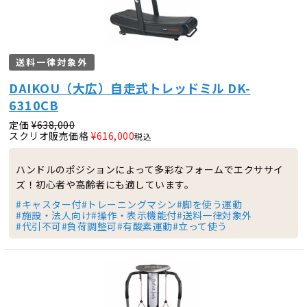
送料一律対象外
DAIKOU（大広）自走式トレッドミル DK-
6310CB
定価
¥
638,000
スクリオ販売価格
¥
616,000
税込
ハンドルのポジションによって多彩なフォームでエクササイ
ズ！初心者や高齢者にも適しています。
#キャスター付
#トレーニングマシン
#脚を使う運動
#施設・法人向け
#操作・表示機能付
#送料一律対象外
#代引不可
#負荷調整可
#有酸素運動
#立って使う