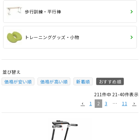
歩行訓練・平行棒
トレーニンググッズ・小物
並び替え
価格が安い順
価格が高い順
新着順
おすすめ順
211
件中
21
-
40
件表示
1
2
3
…
11