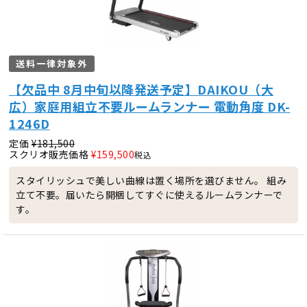
送料一律対象外
【欠品中 8月中旬以降発送予定】DAIKOU（大
広）家庭用組立不要ルームランナー 電動角度 DK-
1246D
定価
¥
181,500
スクリオ販売価格
¥
159,500
税込
スタイリッシュで美しい曲線は置く場所を選びません。 組み
立て不要。届いたら開梱してすぐに使えるルームランナーで
す。