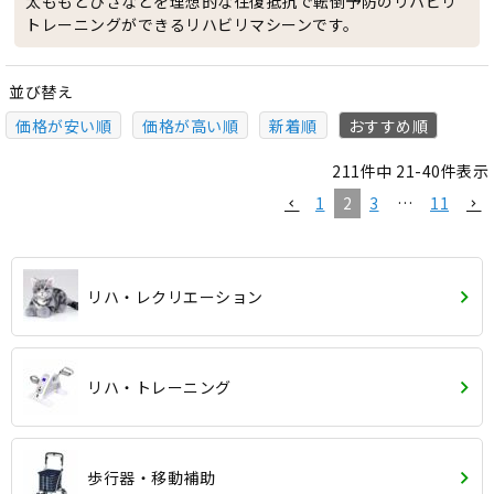
太ももとひざなどを理想的な往復抵抗で転倒予防のリハビリ
トレーニングができるリハビリマシーンです。
並び替え
価格が安い順
価格が高い順
新着順
おすすめ順
211
件中
21
-
40
件表示
1
2
3
…
11
リハ・レクリエーション
リハ・トレーニング
歩行器・移動補助