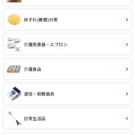
床ずれ(褥瘡)対策
介護用食器・エプロン
介護食品
通信・助聴器具
日常生活品