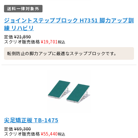
送料一律対象外
ジョイントステップブロック H7351 脚力アップ訓
練 リハビリ
定価
¥
21,890
スクリオ販売価格
¥
19,701
税込
転倒防止の脚力アップに最適なステップブロックです。
尖足矯正板 TB-1475
定価
¥
69,300
スクリオ販売価格
¥
55,440
税込