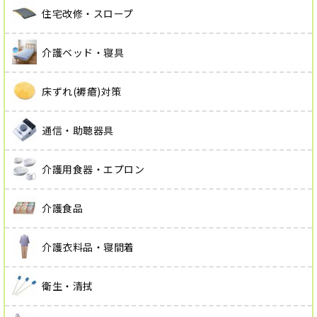
住宅改修・スロープ
介護ベッド・寝具
床ずれ(褥瘡)対策
通信・助聴器具
介護用食器・エプロン
介護食品
介護衣料品・寝間着
衛生・清拭