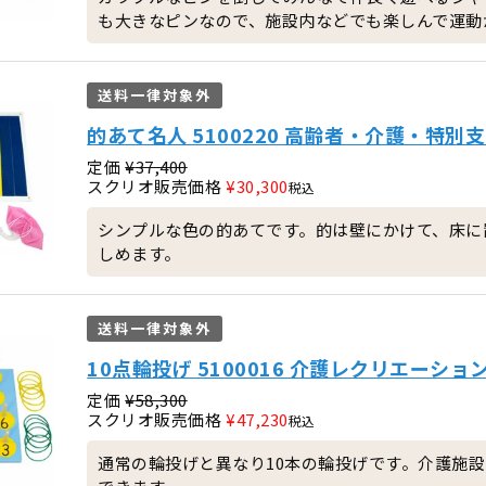
も大きなピンなので、施設内などでも楽しんで運動
送料一律対象外
的あて名人 5100220 高齢者・介護・特
定価
¥
37,400
スクリオ販売価格
¥
30,300
税込
シンプルな色の的あてです。的は壁にかけて、床に
しめます。
送料一律対象外
10点輪投げ 5100016 介護レクリエーショ
定価
¥
58,300
スクリオ販売価格
¥
47,230
税込
通常の輪投げと異なり10本の輪投げです。介護施