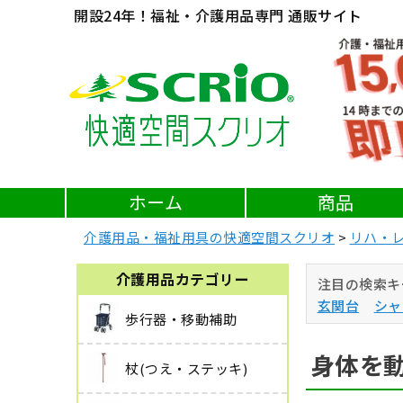
開設24年！福祉・介護用品専門 通販サイト
ホーム
商品
介護用品・福祉用具の快適空間スクリオ
リハ・
介護用品カテゴリー
注目の検索キ
玄関台
シャ
歩行器・移動補助
身体を
杖(つえ・ステッキ)