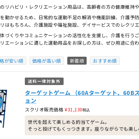
のリハビリ・レクリエーション用品は、高齢者の方の健康維持
を動かせるため、日常的な運動不足の解消や機能訓練、介護予
リはもちろん、介護施設や福祉施設、デイサービスでのレクリ
体づくりやコミュニケーションの活性化を支援し、介護を行う
クリエーションに適した運動用品をお探しの方は、ぜひ用途に合
格が安い順
価格が高い順
新着順
おすすめ順
送料一律対象外
ターゲットゲーム （60Aターゲット、60
ョン
スクリオ販売価格
¥
31,130
税込
世代を超えて楽しめる的当てゲーム。
そっと投げてもくっつきます。座りながらでも楽し