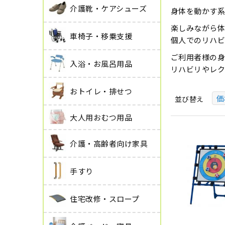
介護靴・ケアシューズ
身体を動かす系
楽しみながら体
車椅子・移乗支援
個人でのリハビ
ご利用者様の身
入浴・お風呂用品
リハビリやレ
おトイレ・排せつ
価
並び替え
大人用おむつ用品
介護・高齢者向け家具
手すり
住宅改修・スロープ