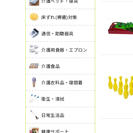
介護ベッド・寝具
床ずれ(褥瘡)対策
通信・助聴器具
介護用食器・エプロン
介護食品
介護衣料品・寝間着
衛生・清拭
日常生活品
健康サポート