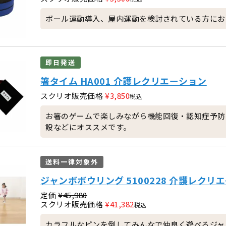
ボール運動導入、屋内運動を検討されている方にお
即日発送
箸タイム HA001 介護レクリエーション
スクリオ販売価格
¥
3,850
税込
お箸のゲームで楽しみながら機能回復・認知症予防
設などにオススメです。
送料一律対象外
ジャンボボウリング 5100228 介護レクリ
定価
¥
45,980
スクリオ販売価格
¥
41,382
税込
カラフルなピンを倒してみんなで仲良く遊べるジャ