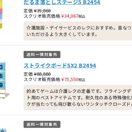
だるま落としステージ5 B2454
定価
¥
35,860
スクリオ販売価格
¥
34,067
税込
介護施設・デイサービスのレクにおすすめ。昔なつ
いただけるよう大きくしています。
送料一律対象外
ストライクボードSX2 B2494
定価
¥
88,880
スクリオ販売価格
¥
75,550
税込
的あてゲームは介護レクの定番です。フライングデ
ト用のベストアイテムです。耐久性のある特殊強化P
クが当たっても飛び散らないワンタッチクローズド
送料一律対象外