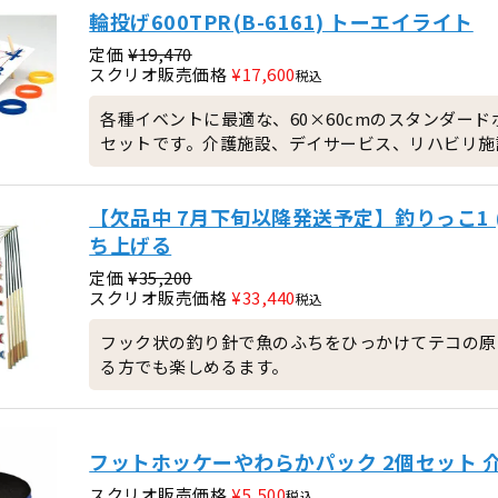
輪投げ600TPR(B-6161) トーエイライト
定価
¥
19,470
スクリオ販売価格
¥
17,600
税込
各種イベントに最適な、60×60cmのスタンダー
セットです。介護施設、デイサービス、リハビリ施
【欠品中 7月下旬以降発送予定】釣りっこ1 (
ち上げる
定価
¥
35,200
スクリオ販売価格
¥
33,440
税込
フック状の釣り針で魚のふちをひっかけてテコの原
る方でも楽しめるます。
フットホッケーやわらかパック 2個セット 
スクリオ販売価格
¥
5,500
税込