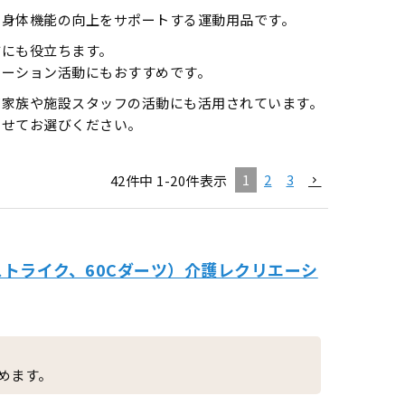
や身体機能の向上をサポートする運動用品です。
防にも役立ちます。
エーション活動にもおすすめです。
ご家族や施設スタッフの活動にも活用されています。
わせてお選びください。
1
2
3
42
件中
1
-
20
件表示
Bストライク、60Cダーツ）介護レクリエーシ
めます。