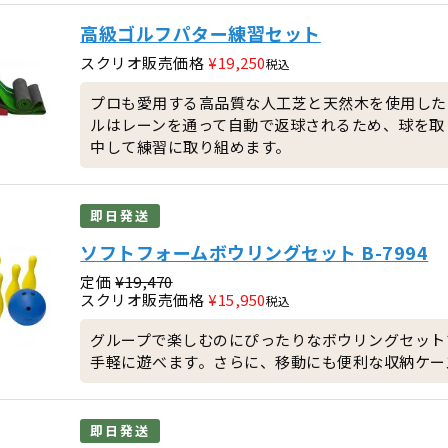
高級ゴルフパター練習セット
スクリオ販売価格
¥
19,250
税込
プロも愛用する高品質な人工芝と天然木を使用した
ルはレーンを通って自動で返球されるため、球を取
中して練習に取り組めます。
即日発送
ソフトフォームボウリングセット B-7994
定価
¥
19,470
スクリオ販売価格
¥
15,950
税込
グループで楽しむのにぴったりなボウリングセット
手軽に遊べます。さらに、移動にも便利な収納ケー
即日発送