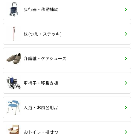
歩行器・移動補助
杖(つえ・ステッキ)
介護靴・ケアシューズ
車椅子・移乗支援
入浴・お風呂用品
おトイレ・排せつ