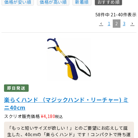
価格が安い順
価格が高い順
新着順
おすすめ順
58
件中
21
-
40
件表示
1
2
3
即日発送
楽らくハンド （マジックハンド・リーチャー) ミ
ニ40cm
スクリオ販売価格
¥
4,180
税込
「もっと短いサイズが欲しい！」とのご要望にお応えして誕
生した、40cmの「楽らくハンド」です！コンパクトで持ち運