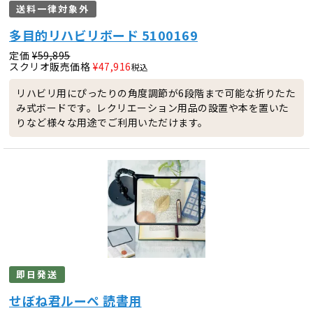
送料一律対象外
多目的リハビリボード 5100169
定価
¥
59,895
スクリオ販売価格
¥
47,916
税込
リハビリ用にぴったりの角度調節が6段階まで可能な折りたた
み式ボードです。レクリエーション用品の設置や本を置いた
りなど様々な用途でご利用いただけます。
即日発送
せぼね君ルーペ 読書用