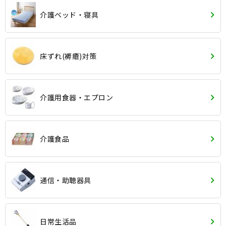
介護ベッド・寝具
床ずれ(褥瘡)対策
介護用食器・エプロン
介護食品
通信・助聴器具
日常生活品