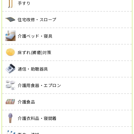
手すり
住宅改修・スロープ
介護ベッド・寝具
床ずれ(褥瘡)対策
通信・助聴器具
介護用食器・エプロン
介護食品
介護衣料品・寝間着