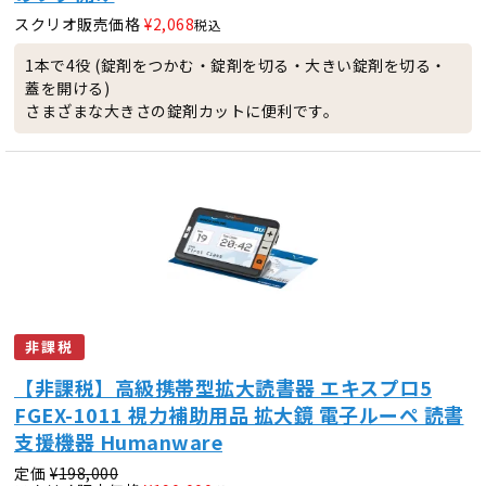
スクリオ販売価格
¥
2,068
税込
1本で4役 (錠剤をつかむ・錠剤を切る・大きい錠剤を切る・
蓋を開ける)
さまざまな大きさの錠剤カットに便利です。
非課税
【非課税】高級携帯型拡大読書器 エキスプロ5
FGEX-1011 視力補助用品 拡大鏡 電子ルーペ 読書
支援機器 Humanware
定価
¥
198,000