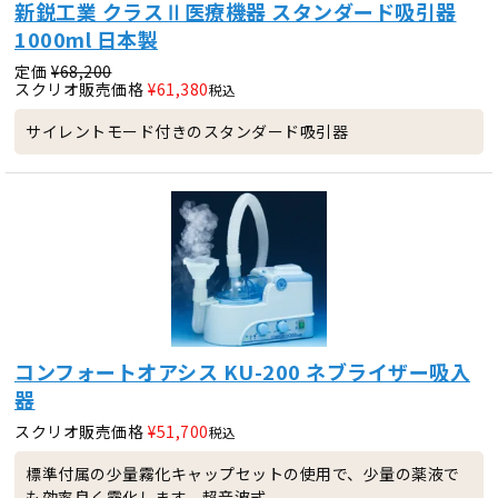
新鋭工業 クラスⅡ医療機器 スタンダード吸引器
1000ml 日本製
定価
¥
68,200
スクリオ販売価格
¥
61,380
税込
サイレントモード付きのスタンダード吸引器
コンフォートオアシス KU-200 ネブライザー吸入
器
スクリオ販売価格
¥
51,700
税込
標準付属の少量霧化キャップセットの使用で、少量の薬液で
も効率良く霧化します。超音波式。