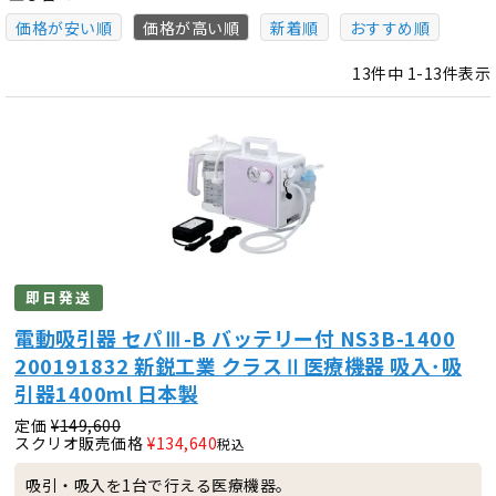
価格が安い順
価格が高い順
新着順
おすすめ順
13
件中
1
-
13
件表示
即日発送
電動吸引器 セパⅢ-B バッテリー付 NS3B-1400
200191832 新鋭工業 クラスⅡ医療機器 吸入･吸
引器1400ml 日本製
定価
¥
149,600
スクリオ販売価格
¥
134,640
税込
吸引・吸入を1台で行える医療機器。