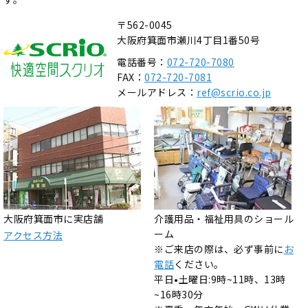
〒562-0045
大阪府箕面市瀬川4丁目1番50号
電話番号：
072-720-7080
FAX：
072-720-7081
メールアドレス：
ref@scrio.co.jp
大阪府箕面市に実店舗
介護用品・福祉用具のショール
ーム
アクセス方法
※ご来店の際は、必ず事前に
お
電話
ください。
平日•土曜日:9時~11時、13時
~16時30分