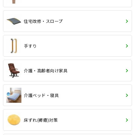
住宅改修・スロープ
手すり
介護・高齢者向け家具
介護ベッド・寝具
床ずれ(褥瘡)対策