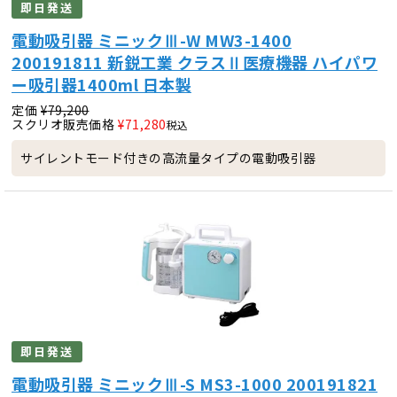
即日発送
電動吸引器 ミニックⅢ-W MW3-1400
200191811 新鋭工業 クラスⅡ医療機器 ハイパワ
ー吸引器1400ml 日本製
定価
¥
79,200
スクリオ販売価格
¥
71,280
税込
サイレントモード付きの高流量タイプの電動吸引器
即日発送
電動吸引器 ミニックⅢ-S MS3-1000 200191821