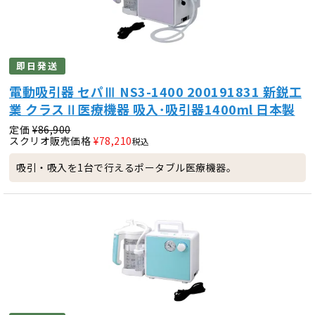
即日発送
電動吸引器 セパⅢ NS3-1400 200191831 新鋭工
業 クラスⅡ医療機器 吸入･吸引器1400ml 日本製
定価
¥
86,900
スクリオ販売価格
¥
78,210
税込
吸引・吸入を1台で行えるポータブル医療機器。