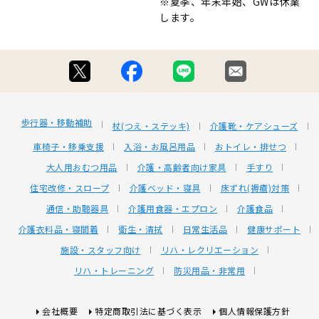
※夏季、年末年始、GWは休業
します。
歩行器・移動補助
杖(つえ・ステッキ)
介護靴・ケアシューズ
車椅子・移乗支援
入浴・お風呂用品
おトイレ・排せつ
大人用おむつ用品
介護・高齢者向け家具
手すり
住宅改修・スロープ
介護ベッド・寝具
床ずれ(褥瘡)対策
通信・助聴器具
介護用食器・エプロン
介護食品
介護衣料品・寝間着
衛生・清拭
日常生活品
健康サポート
施設・スタッフ向け
リハ・レクリエーション
リハ・トレーニング
防災用品・非常用
会社概要
特定商取引法に基づく表示
個人情報保護方針