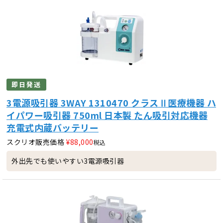
即日発送
3電源吸引器 3WAY 1310470 クラスⅡ医療機器 ハ
イパワー吸引器 750ml 日本製 たん吸引対応機器
充電式内蔵バッテリー
スクリオ販売価格
¥
88,000
税込
外出先でも使いやすい3電源吸引器