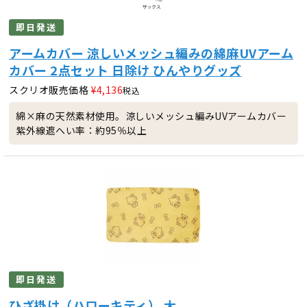
即日発送
アームカバー 涼しいメッシュ編みの綿麻UVアーム
カバー 2点セット 日除け ひんやりグッズ
スクリオ販売価格
¥
4,136
税込
綿×麻の天然素材使用。涼しいメッシュ編みUVアームカバー
紫外線遮へい率：約95％以上
即日発送
ひざ掛け（ハローキティ） 大