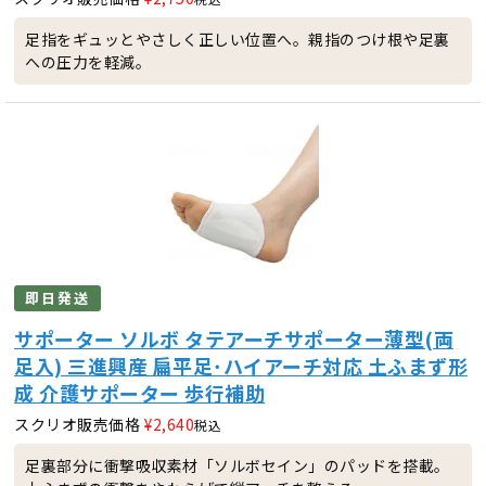
足指をギュッとやさしく正しい位置へ。親指のつけ根や足裏
への圧力を軽減。
即日発送
サポーター ソルボ タテアーチサポーター薄型(両
足入) 三進興産 扁平足･ハイアーチ対応 土ふまず形
成 介護サポーター 歩行補助
スクリオ販売価格
¥
2,640
税込
足裏部分に衝撃吸収素材「ソルボセイン」のパッドを搭載。