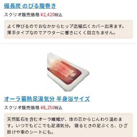
備長炭 のびる腹巻き
スクリオ販売価格
¥
2,420
税込
よく伸びるのでおなかからヒップ迄幅広くカバー出来ます。
薄手タイプなのでアウターに響きにくく目立ちません。
オーラ蓄熱足湯気分 半身浴サイズ
スクリオ販売価格
¥
8,250
税込
天然鉱石を含むオーラ繊維が、体の芯からじんわり温めま
す。いつでもどこでも足湯気分。 寝るときの足ぶくろ、ひざ
掛けや車のシートにも。