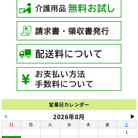
営業日カレンダー
2026年8月
◀
▶
日
月
火
水
木
金
土
1