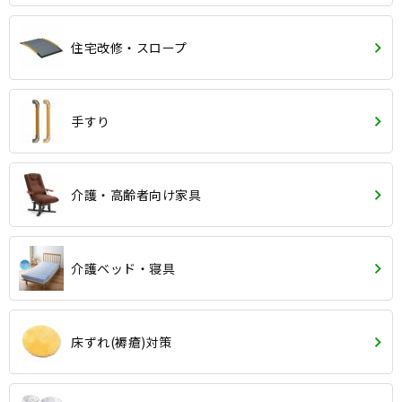
住宅改修・スロープ
手すり
介護・高齢者向け家具
介護ベッド・寝具
床ずれ(褥瘡)対策