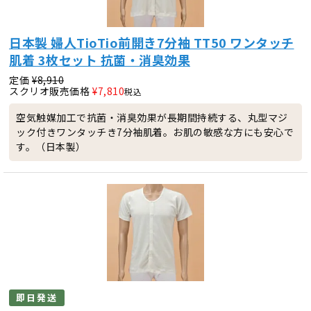
日本製 婦人TioTio前開き7分袖 TT50 ワンタッチ
肌着 3枚セット 抗菌・消臭効果
定価
¥
8,910
スクリオ販売価格
¥
7,810
税込
空気触媒加工で抗菌・消臭効果が長期間持続する、丸型マジ
ック付きワンタッチき7分袖肌着。お肌の敏感な方にも安心で
す。（日本製）
即日発送