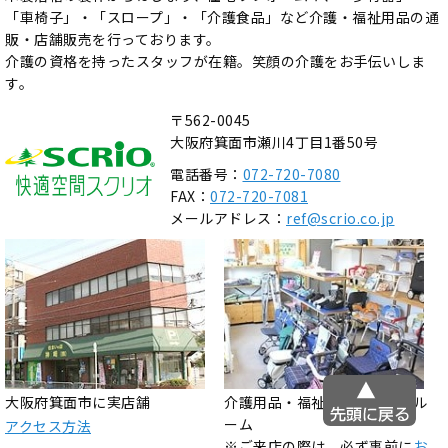
「車椅子」・「スロープ」・「介護食品」など介護・福祉用品の通
販・店舗販売を行っております。
介護の資格を持ったスタッフが在籍。笑顔の介護をお手伝いしま
す。
〒562-0045
大阪府箕面市瀬川4丁目1番50号
電話番号：
072-720-7080
FAX：
072-720-7081
メールアドレス：
ref@scrio.co.jp
大阪府箕面市に実店舗
介護用品・福祉用具のショール
ーム
アクセス方法
※ご来店の際は、必ず事前に
お