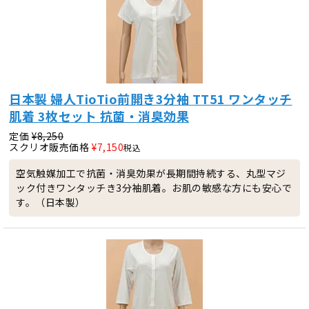
日本製 婦人TioTio前開き3分袖 TT51 ワンタッチ
肌着 3枚セット 抗菌・消臭効果
定価
¥
8,250
スクリオ販売価格
¥
7,150
税込
空気触媒加工で抗菌・消臭効果が長期間持続する、丸型マジ
ック付きワンタッチき3分袖肌着。お肌の敏感な方にも安心で
す。（日本製）