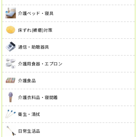
介護ベッド・寝具
床ずれ(褥瘡)対策
通信・助聴器具
介護用食器・エプロン
介護食品
介護衣料品・寝間着
衛生・清拭
日常生活品