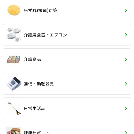
床ずれ(褥瘡)対策
介護用食器・エプロン
介護食品
通信・助聴器具
日常生活品
健康サポート