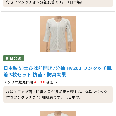
付きワンタッチき５分袖肌着です。（日本製）
即日発送
日本製 紳士ひば前開き7分袖 HV201 ワンタッチ肌
着 3枚セット 抗菌・防臭効果
スクリオ販売価格
¥
6,930
〜
税込
ひば加工で抗菌・防臭効果が長期間持続する、丸型マジック
付きワンタッチき7分袖肌着です。（日本製）