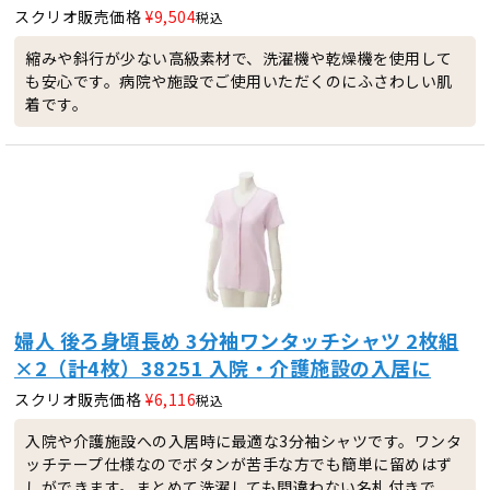
スクリオ販売価格
¥
9,504
税込
縮みや斜行が少ない高級素材で、洗濯機や乾燥機を使用して
も安心です。病院や施設でご使用いただくのにふさわしい肌
着です。
婦人 後ろ身頃長め 3分袖ワンタッチシャツ 2枚組
×2（計4枚）38251 入院・介護施設の入居に
スクリオ販売価格
¥
6,116
税込
入院や介護施設への入居時に最適な3分袖シャツです。ワンタ
ッチテープ仕様なのでボタンが苦手な方でも簡単に留めはず
しができます。まとめて洗濯しても間違わない名札付きで