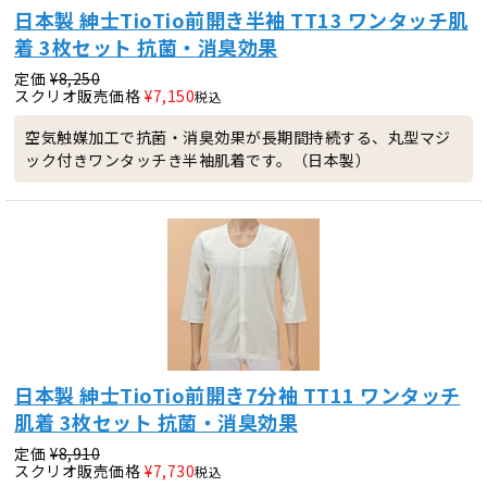
日本製 紳士TioTio前開き半袖 TT13 ワンタッチ肌
着 3枚セット 抗菌・消臭効果
定価
¥
8,250
スクリオ販売価格
¥
7,150
税込
空気触媒加工で抗菌・消臭効果が長期間持続する、丸型マジ
ック付きワンタッチき半袖肌着です。（日本製）
日本製 紳士TioTio前開き7分袖 TT11 ワンタッチ
肌着 3枚セット 抗菌・消臭効果
定価
¥
8,910
スクリオ販売価格
¥
7,730
税込