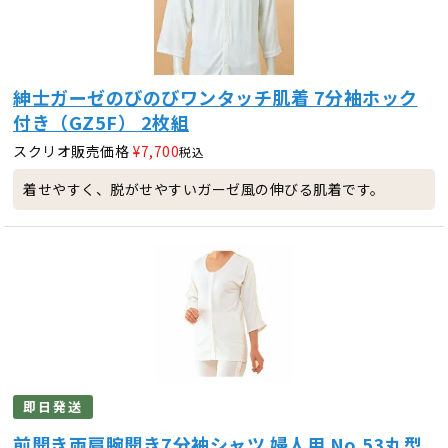
紳士ガーゼのびのびワンタッチ肌着 7分袖ホック
付き（GZ5F） 2枚組
スクリオ販売価格
¥
7,700
税込
着せやすく、脱がせやすいガーゼ風の伸びる肌着です。
即日発送
前開き両肩腕開き7分袖シャツ 婦人用 No.53丸型