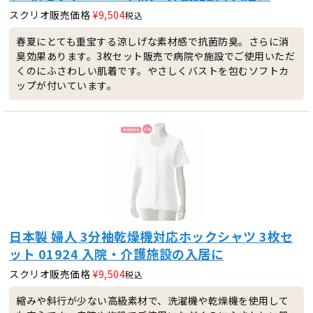
スクリオ販売価格
¥
9,504
税込
春夏にとても重宝する涼しげな素材感で抗菌防臭。さらに消
臭効果あります。3枚セット販売で病院や施設でご使用いただ
くのにふさわしい肌着です。やさしくバストを包むソフトカ
ップが付いています。
日本製 婦人 3分袖乾燥機対応ホックシャツ 3枚セ
ット 01924 入院・介護施設の入居に
スクリオ販売価格
¥
9,504
税込
縮みや斜行が少ない高級素材で、洗濯機や乾燥機を使用して