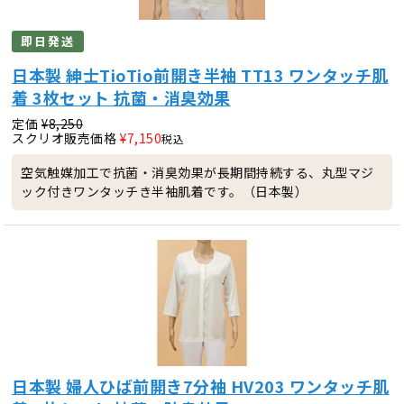
即日発送
日本製 紳士TioTio前開き半袖 TT13 ワンタッチ肌
着 3枚セット 抗菌・消臭効果
定価
¥
8,250
スクリオ販売価格
¥
7,150
税込
空気触媒加工で抗菌・消臭効果が長期間持続する、丸型マジ
ック付きワンタッチき半袖肌着です。（日本製）
日本製 婦人ひば前開き7分袖 HV203 ワンタッチ肌