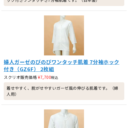
婦人ガーゼのびのびワンタッチ肌着 7分袖ホック
付き（GZ6F） 2枚組
スクリオ販売価格
¥
7,700
税込
着せやすく、脱がせやすいガーゼ風の伸びる肌着です。（婦
人用）