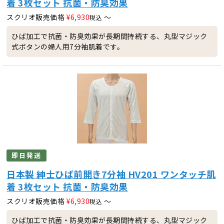
着 3枚セット 抗菌・防臭効果
スクリオ販売価格
¥
6,930
〜
税込
ひば加工で抗菌・防臭効果が長期間持続する、丸型マジック
式ボタンの婦人用7分袖肌着です。
即日発送
日本製 紳士ひば前開き7分袖 HV201 ワンタッチ肌
着 3枚セット 抗菌・防臭効果
スクリオ販売価格
¥
6,930
〜
税込
ひば加工で抗菌・防臭効果が長期間持続する、丸型マジック