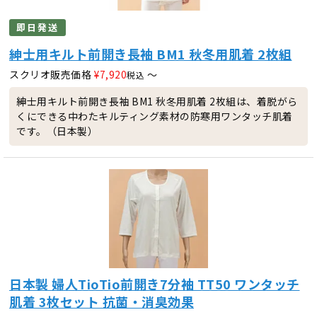
即日発送
紳士用キルト前開き長袖 BM1 秋冬用肌着 2枚組
スクリオ販売価格
¥
7,920
〜
税込
紳士用キルト前開き長袖 BM1 秋冬用肌着 2枚組は、着脱がら
くにできる中わたキルティング素材の防寒用ワンタッチ肌着
です。（日本製）
日本製 婦人TioTio前開き7分袖 TT50 ワンタッチ
肌着 3枚セット 抗菌・消臭効果