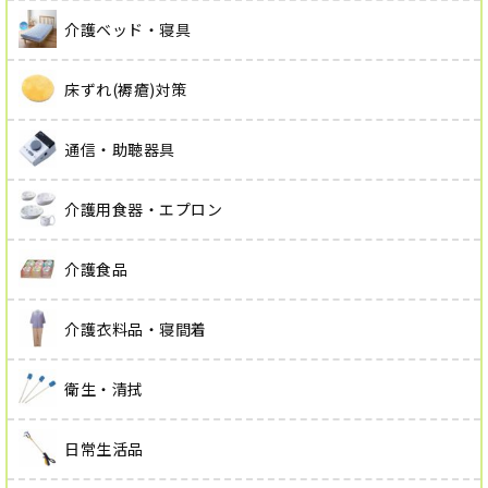
介護ベッド・寝具
床ずれ(褥瘡)対策
通信・助聴器具
介護用食器・エプロン
介護食品
介護衣料品・寝間着
衛生・清拭
日常生活品