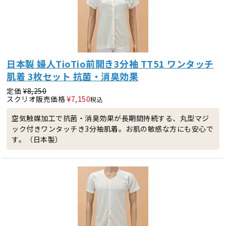
日本製 婦人TioTio前開き3分袖 TT51 ワンタッチ
肌着 3枚セット 抗菌・消臭効果
定価
¥
8,250
スクリオ販売価格
¥
7,150
税込
空気触媒加工で抗菌・消臭効果が長期間持続する、丸型マジ
ック付きワンタッチき3分袖肌着。お肌の敏感な方にも安心で
す。（日本製）