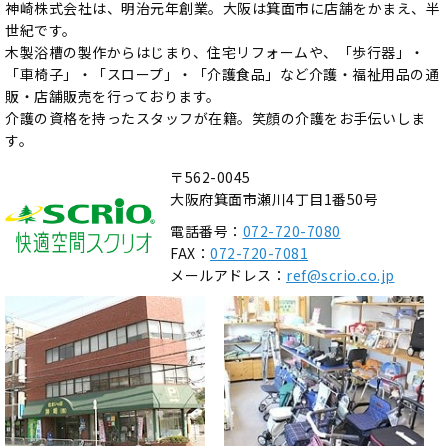
神崎株式会社は、明治元年創業。大阪は箕面市に店舗をかまえ、半
世紀です。
木製浴槽の製作からはじまり、住宅リフォームや、「歩行器」・
「車椅子」・「スロープ」・「介護食品」など介護・福祉用品の通
販・店舗販売を行っております。
介護の資格を持ったスタッフが在籍。笑顔の介護をお手伝いしま
す。
〒562-0045
大阪府箕面市瀬川4丁目1番50号
電話番号：
072-720-7080
FAX：
072-720-7081
メールアドレス：
ref@scrio.co.jp