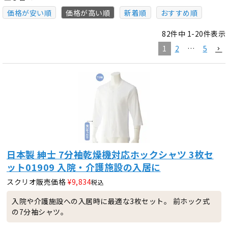
価格が安い順
価格が高い順
新着順
おすすめ順
82
件中
1
-
20
件表示
1
2
…
5
日本製 紳士 7分袖乾燥機対応ホックシャツ 3枚セ
ット01909 入院・介護施設の入居に
スクリオ販売価格
¥
9,834
税込
入院や介護施設への入居時に最適な3枚セット。 前ホック式
の7分袖シャツ。