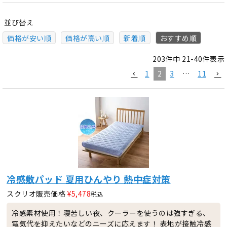
並び替え
価格が安い順
価格が高い順
新着順
おすすめ順
203
件中
21
-
40
件表示
1
2
3
…
11
冷感敷パッド 夏用ひんやり 熱中症対策
スクリオ販売価格
¥
5,478
税込
冷感素材使用！寝苦しい夜、クーラーを使うのは強すぎる、
電気代を抑えたいなどのニーズに応えます！ 表地が接触冷感