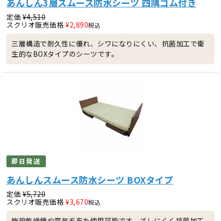
あんしん3層スムース防水シーツ 四隅ゴム付き
定価
¥
4,510
スクリオ販売価格
¥
2,890
税込
三層構造で耐久性に優れ、シワになりにくい、抗菌加工で衛
生的なBOXタイプのシーツです。
即日発送
あんしんスムース防水シーツ BOXタイプ
定価
¥
5,720
スクリオ販売価格
¥
3,670
税込
施設乾燥機や電気毛布を使用可能です。ズレにくく抗菌加工