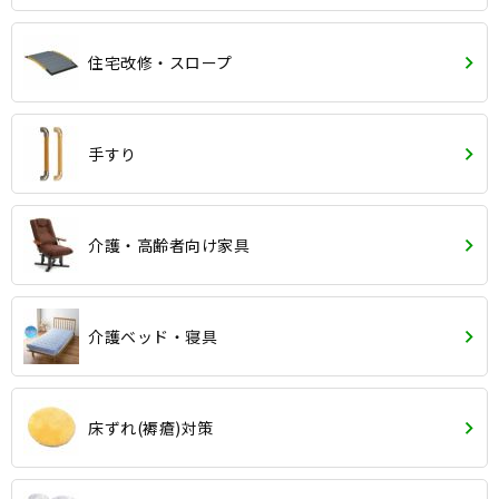
住宅改修・スロープ
手すり
介護・高齢者向け家具
介護ベッド・寝具
床ずれ(褥瘡)対策