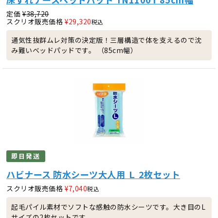
定価
¥
38,720
スクリオ販売価格
¥
29,320
税込
通気性抜群ムレ対策の決定版！三層構造で体を支えるので沈
み難いベッドパッドです。 （85cm幅）
即日発送
ハビナース 防水シーツ大人用 Ｌ 2枚セット
スクリオ販売価格
¥
7,040
税込
起毛パイル素材でソフトな感触の防水シーツです。大き目のL
サイズの2枚セットです。