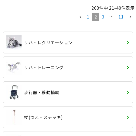
203
件中
21
-
40
件表示
1
2
3
…
11
リハ・レクリエーション
リハ・トレーニング
歩行器・移動補助
杖(つえ・ステッキ)