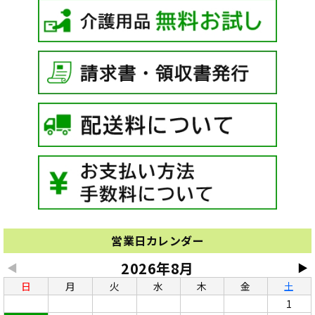
営業日カレンダー
2026年8月
◀
▶
日
月
火
水
木
金
土
1