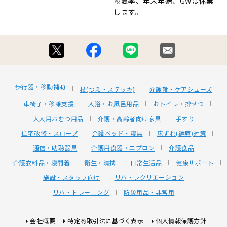
※夏季、年末年始、GWは休業
します。
歩行器・移動補助
杖(つえ・ステッキ)
介護靴・ケアシューズ
車椅子・移乗支援
入浴・お風呂用品
おトイレ・排せつ
大人用おむつ用品
介護・高齢者向け家具
手すり
住宅改修・スロープ
介護ベッド・寝具
床ずれ(褥瘡)対策
通信・助聴器具
介護用食器・エプロン
介護食品
介護衣料品・寝間着
衛生・清拭
日常生活品
健康サポート
施設・スタッフ向け
リハ・レクリエーション
リハ・トレーニング
防災用品・非常用
会社概要
特定商取引法に基づく表示
個人情報保護方針