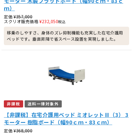
モーター 木製フラットボード（幅90ｃｍ・83ｃ
ｍ）
定価
¥
357,000
スクリオ販売価格
¥
232,050
税込
移乗のしやすさ、身体のズレ抑制機能も充実した在宅介護用
ベッドです。垂直昇降で省スペース設置を実現しました。
非課税
送料一律対象外
【非課税】在宅介護用ベッド ミオレットⅢ（3） 3
モーター 樹脂ボード（幅90ｃｍ・83ｃｍ）
定価
¥
368,000