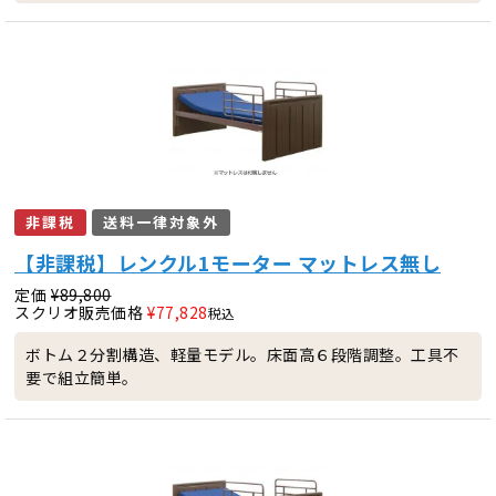
非課税
送料一律対象外
【非課税】レンクル1モーター マットレス無し
定価
¥
89,800
スクリオ販売価格
¥
77,828
税込
ボトム２分割構造、軽量モデル。床面高６段階調整。工具不
要で組立簡単。