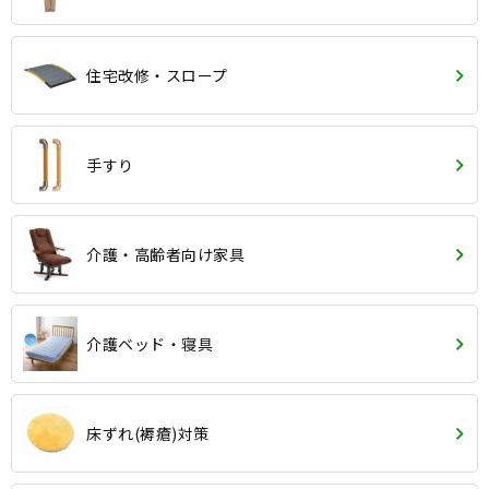
住宅改修・スロープ
手すり
介護・高齢者向け家具
介護ベッド・寝具
床ずれ(褥瘡)対策