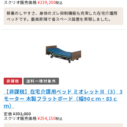
スクリオ販売価格
¥
239,200
税込
移乗のしやすさ、身体のズレ抑制機能も充実した在宅介護用
ベッドです。垂直昇降で省スペース設置を実現しました。
非課税
送料一律対象外
【非課税】在宅介護用ベッド ミオレットⅢ（3） 3
モーター 木製フラットボード（幅90ｃｍ・83ｃ
ｍ）
定価
¥
391,000
スクリオ販売価格
¥
254,150
税込