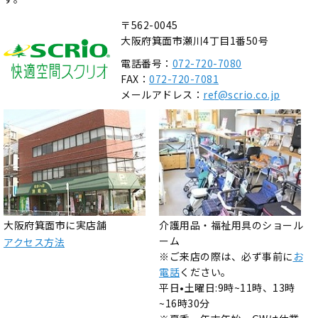
〒562-0045
大阪府箕面市瀬川4丁目1番50号
電話番号：
072-720-7080
FAX：
072-720-7081
メールアドレス：
ref@scrio.co.jp
大阪府箕面市に実店舗
介護用品・福祉用具のショール
ーム
アクセス方法
※ご来店の際は、必ず事前に
お
電話
ください。
平日•土曜日:9時~11時、13時
~16時30分