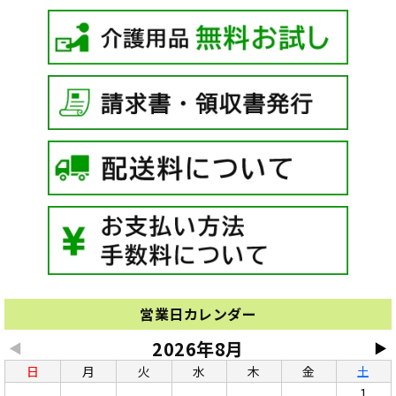
営業日カレンダー
2026年8月
◀
▶
日
月
火
水
木
金
土
1