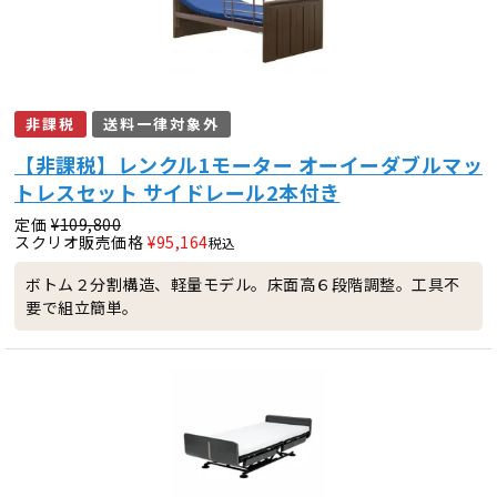
非課税
送料一律対象外
【非課税】レンクル1モーター オーイーダブルマッ
トレスセット サイドレール2本付き
定価
¥
109,800
スクリオ販売価格
¥
95,164
税込
ボトム２分割構造、軽量モデル。床面高６段階調整。工具不
要で組立簡単。