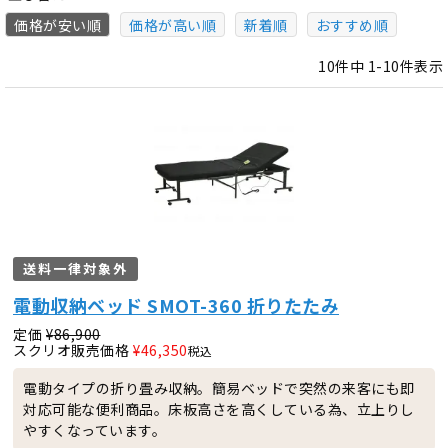
価格が安い順
価格が高い順
新着順
おすすめ順
10
件中
1
-
10
件表示
送料一律対象外
電動収納ベッド SMOT-360 折りたたみ
定価
¥
86,900
スクリオ販売価格
¥
46,350
税込
電動タイプの折り畳み収納。簡易ベッドで突然の来客にも即
対応可能な便利商品。床板高さを高くしている為、立上りし
やすくなっています。