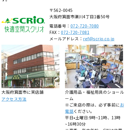
〒562-0045
大阪府箕面市瀬川4丁目1番50号
電話番号：
072-720-7080
FAX：
072-720-7081
メールアドレス：
ref@scrio.co.jp
大阪府箕面市に実店舗
介護用品・福祉用具のショール
ーム
アクセス方法
※ご来店の際は、必ず事前に
お
電話
ください。
平日•土曜日:9時~11時、13時
~16時30分