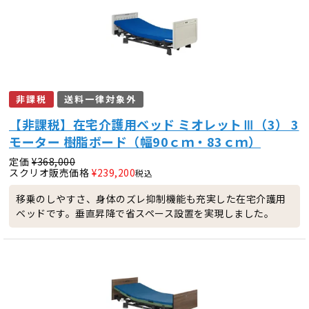
非課税
送料一律対象外
【非課税】在宅介護用ベッド ミオレットⅢ（3） 3
モーター 樹脂ボード（幅90ｃｍ・83ｃｍ）
定価
¥
368,000
スクリオ販売価格
¥
239,200
税込
移乗のしやすさ、身体のズレ抑制機能も充実した在宅介護用
ベッドです。垂直昇降で省スペース設置を実現しました。