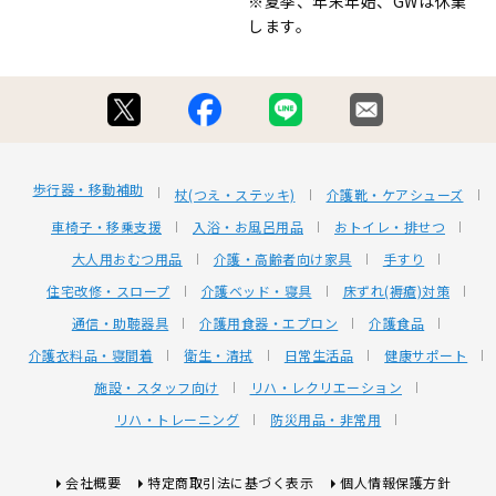
※夏季、年末年始、GWは休業
します。
歩行器・移動補助
杖(つえ・ステッキ)
介護靴・ケアシューズ
車椅子・移乗支援
入浴・お風呂用品
おトイレ・排せつ
大人用おむつ用品
介護・高齢者向け家具
手すり
住宅改修・スロープ
介護ベッド・寝具
床ずれ(褥瘡)対策
通信・助聴器具
介護用食器・エプロン
介護食品
介護衣料品・寝間着
衛生・清拭
日常生活品
健康サポート
施設・スタッフ向け
リハ・レクリエーション
リハ・トレーニング
防災用品・非常用
会社概要
特定商取引法に基づく表示
個人情報保護方針