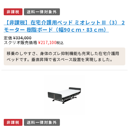
非課税
送料一律対象外
【非課税】在宅介護用ベッド ミオレットⅢ（3） 2
モーター 樹脂ボード（幅90ｃｍ・83ｃｍ）
定価
¥
334,000
スクリオ販売価格
¥
217,100
税込
移乗のしやすさ、身体のズレ抑制機能も充実した在宅介護用
ベッドです。垂直昇降で省スペース設置を実現しました。
非課税
送料一律対象外