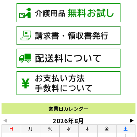
営業日カレンダー
2026年8月
◀
▶
日
月
火
水
木
金
土
1