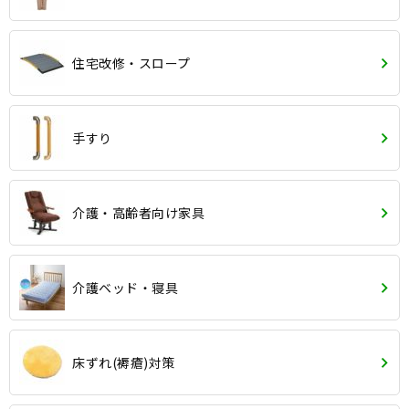
住宅改修・スロープ
手すり
介護・高齢者向け家具
介護ベッド・寝具
床ずれ(褥瘡)対策