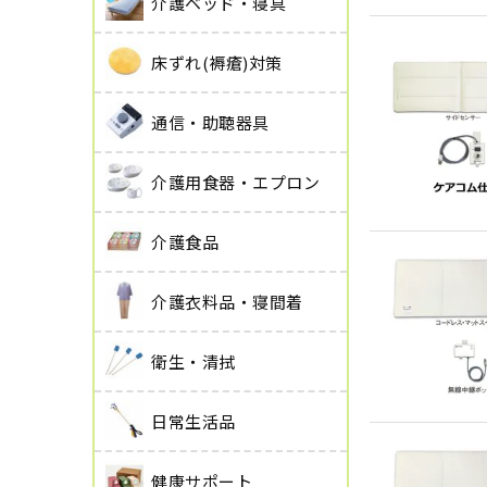
介護ベッド・寝具
床ずれ(褥瘡)対策
通信・助聴器具
介護用食器・エプロン
介護食品
介護衣料品・寝間着
衛生・清拭
日常生活品
健康サポート