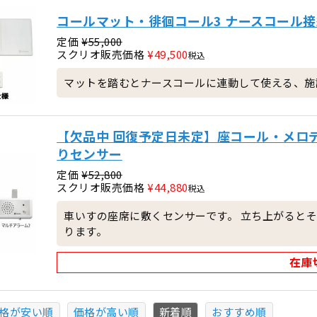
コールマット・徘徊コール3 ナースコール接
定価
¥
55,000
スクリオ販売価格
¥
49,500
税込
マットを踏むとナースコールに連動して使える、施
【欠品中 回復予定日未定】座コール・メロデ
りセンサー
定価
¥
52,800
スクリオ販売価格
¥
44,880
税込
車いすの座席に敷くセンサーです。 立ち上がると
ります。
在庫
格が安い順
価格が高い順
新着順
おすすめ順