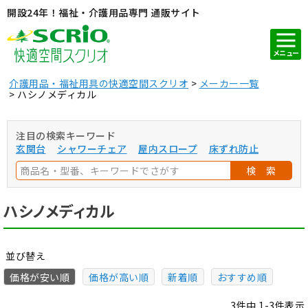
開設24年！福祉・介護用品専門 通販サイト
メニュー
介護用品・福祉用具の快適空間スクリオ
メーカー一覧
ハシノメディカル
注目の検索キーワード
玄関台
シャワーチェア
屋内スロープ
床ずれ防止
検 索
ハシノメディカル
並び替え
価格が安い順
価格が高い順
新着順
おすすめ順
3
件中
1
-
3
件表示