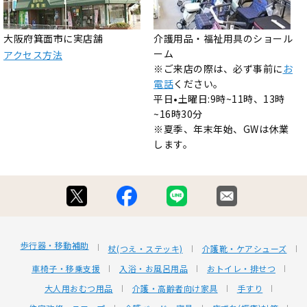
大阪府箕面市に実店舗
介護用品・福祉用具のショール
ーム
アクセス方法
※ご来店の際は、必ず事前に
お
電話
ください。
平日•土曜日:9時~11時、13時
~16時30分
※夏季、年末年始、GWは休業
します。
歩行器・移動補助
杖(つえ・ステッキ)
介護靴・ケアシューズ
車椅子・移乗支援
入浴・お風呂用品
おトイレ・排せつ
大人用おむつ用品
介護・高齢者向け家具
手すり