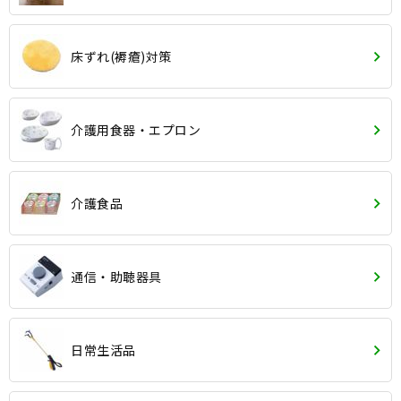
床ずれ(褥瘡)対策
介護用食器・エプロン
介護食品
通信・助聴器具
日常生活品