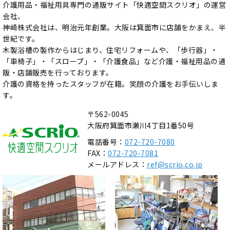
介護用品・福祉用具専門の通販サイト「快適空間スクリオ」の運営
会社、
神崎株式会社は、明治元年創業。大阪は箕面市に店舗をかまえ、半
世紀です。
木製浴槽の製作からはじまり、住宅リフォームや、「歩行器」・
「車椅子」・「スロープ」・「介護食品」など介護・福祉用品の通
販・店舗販売を行っております。
介護の資格を持ったスタッフが在籍。笑顔の介護をお手伝いしま
す。
〒562-0045
大阪府箕面市瀬川4丁目1番50号
電話番号：
072-720-7080
FAX：
072-720-7081
メールアドレス：
ref@scrio.co.jp