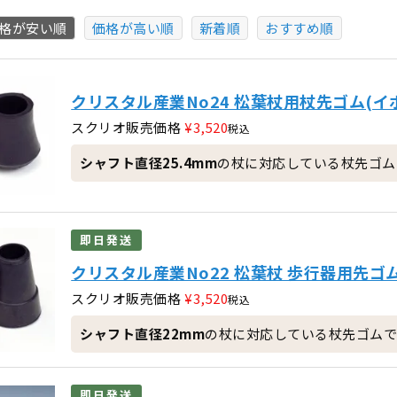
格が安い順
価格が高い順
新着順
おすすめ順
クリスタル産業No24 松葉杖用杖先ゴム(イボ)
スクリオ販売価格
¥
3,520
税込
シャフト直径25.4mm
の杖に対応している杖先ゴム
即日発送
クリスタル産業No22 松葉杖 歩行器用先ゴム
スクリオ販売価格
¥
3,520
税込
シャフト直径22mm
の杖に対応している杖先ゴムで
即日発送