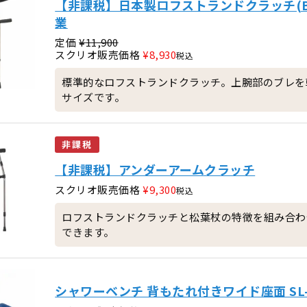
【非課税】日本製ロフストランドクラッチ(Bア
業
定価
¥
11,900
スクリオ販売価格
¥
8,930
税込
標準的なロフストランドクラッチ。上腕部のブレを
サイズです。
非課税
【非課税】アンダーアームクラッチ
スクリオ販売価格
¥
9,300
税込
ロフストランドクラッチと松葉杖の特徴を組み合わ
できます。
シャワーベンチ 背もたれ付きワイド座面 SL-