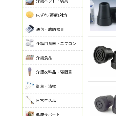
介護ベッド・寝具
床ずれ(褥瘡)対策
通信・助聴器具
介護用食器・エプロン
介護食品
介護衣料品・寝間着
衛生・清拭
日常生活品
健康サポート