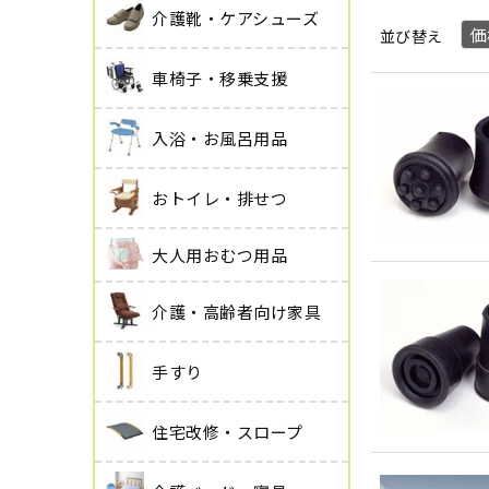
介護靴・ケアシューズ
価
並び替え
車椅子・移乗支援
入浴・お風呂用品
おトイレ・排せつ
大人用おむつ用品
介護・高齢者向け家具
手すり
住宅改修・スロープ