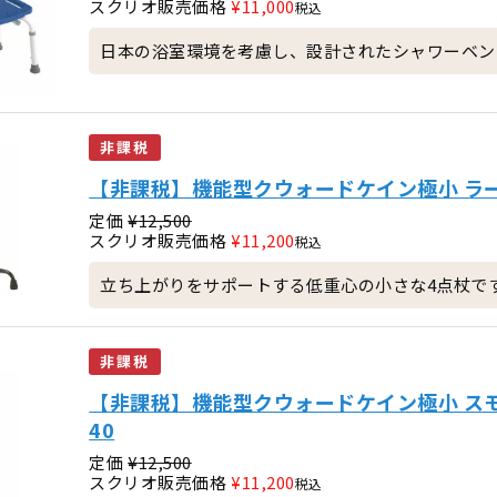
スクリオ販売価格
¥
11,000
税込
日本の浴室環境を考慮し、設計されたシャワーベン
非課税
【非課税】機能型クウォードケイン極小 ラージ
定価
¥
12,500
スクリオ販売価格
¥
11,200
税込
立ち上がりをサポートする低重心の小さな4点杖で
非課税
【非課税】機能型クウォードケイン極小 スモー
40
定価
¥
12,500
スクリオ販売価格
¥
11,200
税込