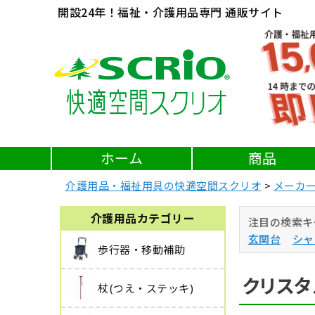
開設24年！福祉・介護用品専門 通販サイト
ホーム
商品
介護用品・福祉用具の快適空間スクリオ
メーカ
介護用品カテゴリー
注目の検索キ
玄関台
シャ
歩行器・移動補助
クリスタル
杖(つえ・ステッキ)