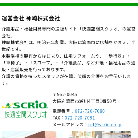
運営会社 神崎株式会社
介護用品・福祉用具専門の通販サイト「快適空間スクリオ」の運営
会社、
神崎株式会社は、明治元年創業。大阪は箕面市に店舗をかまえ、半
世紀です。
木製浴槽の製作からはじまり、住宅リフォームや、「歩行器」・
「車椅子」・「スロープ」・「介護食品」など介護・福祉用品の通
販・店舗販売を行っております。
介護の資格を持ったスタッフが在籍。笑顔の介護をお手伝いしま
す。
〒562-0045
大阪府箕面市瀬川4丁目1番50号
電話番号：
072-720-7080
FAX：
072-720-7081
メールアドレス：
ref@scrio.co.jp