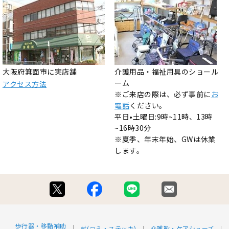
大阪府箕面市に実店舗
介護用品・福祉用具のショール
ーム
アクセス方法
※ご来店の際は、必ず事前に
お
電話
ください。
平日•土曜日:9時~11時、13時
~16時30分
※夏季、年末年始、GWは休業
します。
歩行器・移動補助
杖(つえ・ステッキ)
介護靴・ケアシューズ