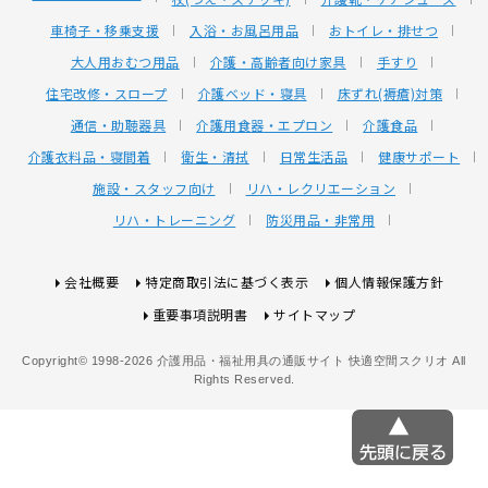
車椅子・移乗支援
入浴・お風呂用品
おトイレ・排せつ
大人用おむつ用品
介護・高齢者向け家具
手すり
住宅改修・スロープ
介護ベッド・寝具
床ずれ(褥瘡)対策
通信・助聴器具
介護用食器・エプロン
介護食品
介護衣料品・寝間着
衛生・清拭
日常生活品
健康サポート
施設・スタッフ向け
リハ・レクリエーション
リハ・トレーニング
防災用品・非常用
会社概要
特定商取引法に基づく表示
個人情報保護方針
重要事項説明書
サイトマップ
Copyright© 1998-2026 介護用品・福祉用具の通販サイト 快適空間スクリオ All
Rights Reserved.