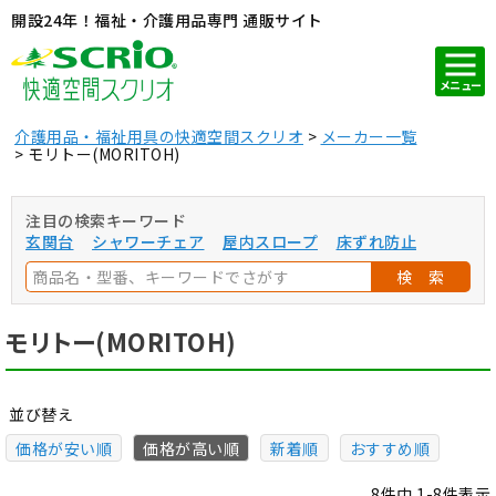
開設24年！福祉・介護用品専門 通販サイト
メニュー
介護用品・福祉用具の快適空間スクリオ
メーカー一覧
モリトー(MORITOH)
注目の検索キーワード
玄関台
シャワーチェア
屋内スロープ
床ずれ防止
検 索
モリトー(MORITOH)
並び替え
価格が安い順
価格が高い順
新着順
おすすめ順
8
件中
1
-
8
件表示