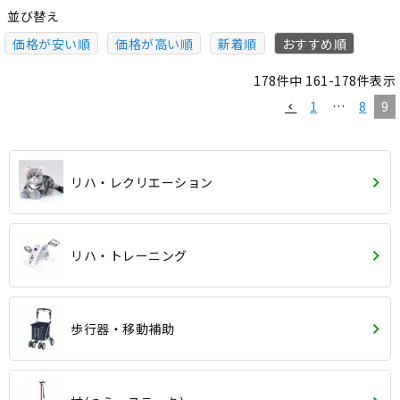
並び替え
価格が安い順
価格が高い順
新着順
おすすめ順
178
件中
161
-
178
件表示
1
…
8
9
リハ・レクリエーション
リハ・トレーニング
歩行器・移動補助