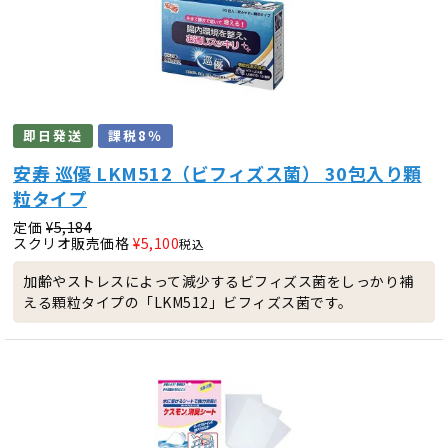
即日発送
課税8％
安寿 巡優 LKM512（ビフィズス菌） 30包入り顆
粒タイプ
定価
¥
5,184
スクリオ販売価格
¥
5,100
税込
加齢やストレスによって減少するビフィズス菌をしっかり補
える顆粒タイプの「LKM512」ビフィズス菌です。