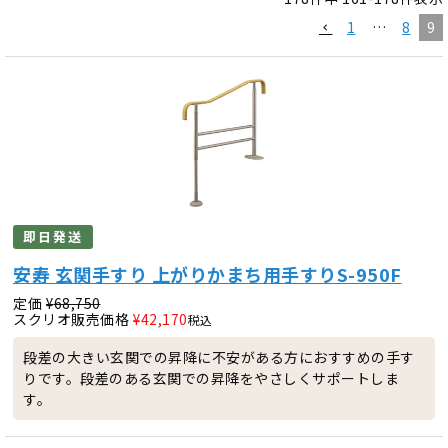
1
…
8
9
即日発送
安寿 玄関手すり 上がりかまち用手すりS-950F
定価
¥
68,750
スクリオ販売価格
¥
42,170
税込
段差の大きい玄関での昇降に不安がある方におすすめの手す
りです。段差のある玄関での昇降をやさしくサポートしま
す。