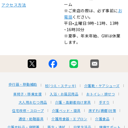
ーム
アクセス方法
※ご来店の際は、必ず事前に
お
電話
ください。
平日•土曜日:9時~11時、13時
~16時30分
※夏季、年末年始、GWは休業
します。
歩行器・移動補助
杖(つえ・ステッキ)
介護靴・ケアシューズ
車椅子・移乗支援
入浴・お風呂用品
おトイレ・排せつ
大人用おむつ用品
介護・高齢者向け家具
手すり
住宅改修・スロープ
介護ベッド・寝具
床ずれ(褥瘡)対策
通信・助聴器具
介護用食器・エプロン
介護食品
介護衣料品・寝間着
衛生・清拭
日常生活品
健康サポート