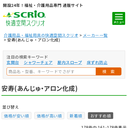
開設24年！福祉・介護用品専門 通販サイト
メニュー
介護用品・福祉用具の快適空間スクリオ
メーカー一覧
安寿(あんじゅ・アロン化成)
注目の検索キーワード
玄関台
シャワーチェア
屋内スロープ
床ずれ防止
検 索
安寿(あんじゅ・アロン化成)
並び替え
価格が安い順
価格が高い順
新着順
おすすめ順
178
件中
161
-
178
件表示