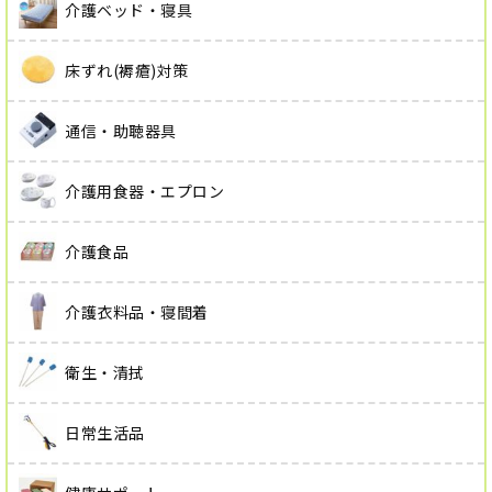
介護ベッド・寝具
床ずれ(褥瘡)対策
通信・助聴器具
介護用食器・エプロン
介護食品
介護衣料品・寝間着
衛生・清拭
日常生活品