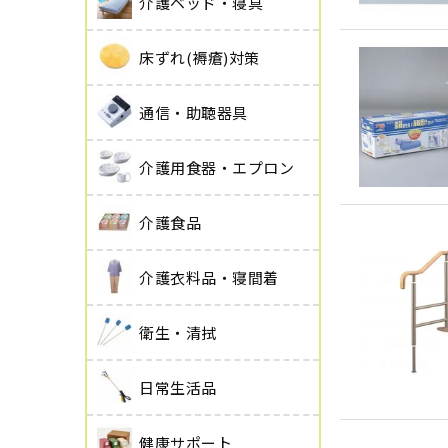
介護ベッド・寝具
床ずれ(褥瘡)対策
通信・助聴器具
介護用食器・エプロン
介護食品
介護衣料品・寝間着
衛生・清拭
日常生活品
健康サポート