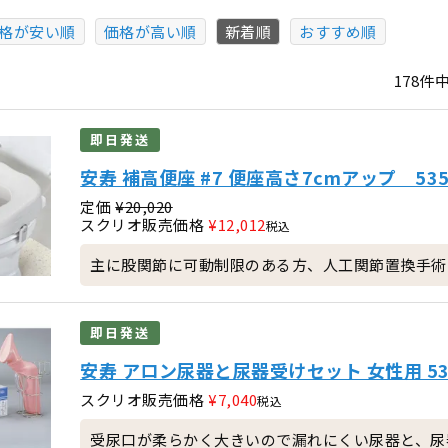
格が安い順
価格が高い順
新着順
おすすめ順
178
件
即日発送
安寿 補高便座 #7 便座高さ7cmアップ 535
定価
¥
20,020
スクリオ販売価格
¥
12,012
税込
主に股関節に可動制限のある方、人工関節置換手術
即日発送
安寿 アロン尿器と尿器受けセット 女性用 533
スクリオ販売価格
¥
7,040
税込
受尿口が柔らかく大きいので漏れにくい尿器と、尿