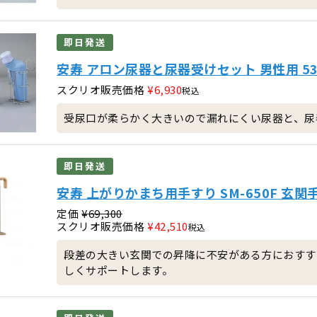
即日発送
安寿 アロン尿器と尿器受けセット 男性用 533
スクリオ販売価格
¥
6,930
税込
受尿口が柔らかく大きいので漏れにくい尿器と、尿
即日発送
安寿 上がりかまち用手すり SM-650F 玄関
定価
¥
69,300
スクリオ販売価格
¥
42,510
税込
段差の大きい玄関での昇降に不安がある方におすす
しくサポートします。