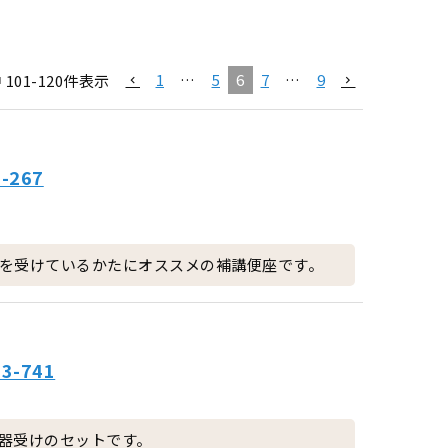
1
…
5
6
7
…
9
中
101
-
120
件表示
-267
を受けているかたにオススメの補講便座です。
-741
器受けのセットです。