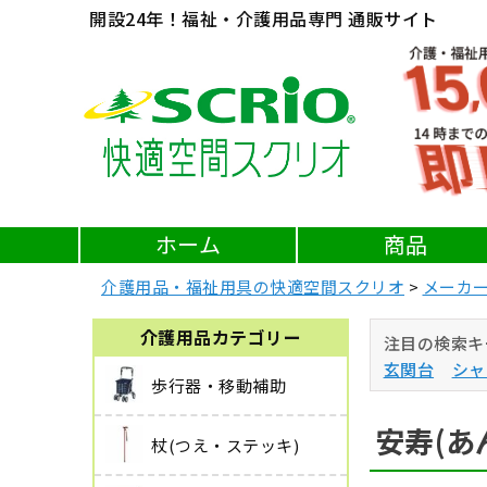
開設24年！福祉・介護用品専門 通販サイト
ホーム
商品
介護用品・福祉用具の快適空間スクリオ
メーカ
介護用品カテゴリー
注目の検索キ
玄関台
シャ
歩行器・移動補助
安寿(あ
杖(つえ・ステッキ)