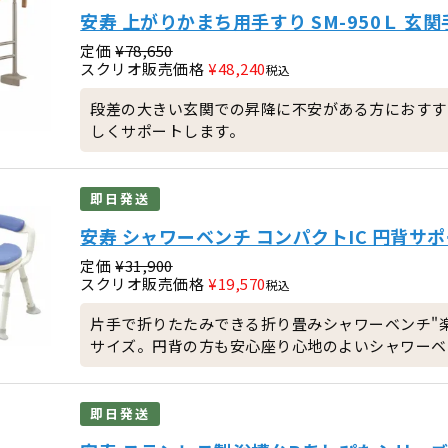
安寿 上がりかまち用手すり SM-950Ｌ 玄
定価
¥
78,650
スクリオ販売価格
¥
48,240
税込
段差の大きい玄関での昇降に不安がある方におすす
しくサポートします。
即日発送
安寿 シャワーベンチ コンパクトIC 円背サ
定価
¥
31,900
スクリオ販売価格
¥
19,570
税込
片手で折りたたみできる折り畳みシャワーベンチ"
サイズ。円背の方も安心座り心地のよいシャワーベ
即日発送