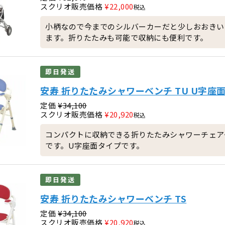
スクリオ販売価格
¥
22,000
税込
小柄なので今までのシルバーカーだと少しおおきい
ます。折りたたみも可能で収納にも便利です。
即日発送
安寿 折りたたみシャワーベンチ TU U字座
定価
¥
34,100
スクリオ販売価格
¥
20,920
税込
コンパクトに収納できる折りたたみシャワーチェア
です。U字座面タイプです。
即日発送
安寿 折りたたみシャワーベンチ TS
定価
¥
34,100
スクリオ販売価格
¥
20,920
税込