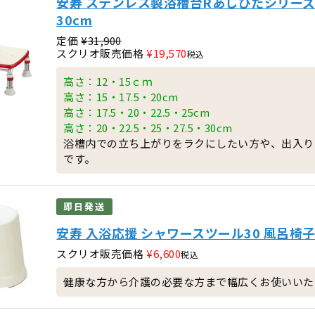
安寿 ステンレス製浴槽台Rあしぴたシリーズ
30cm
定価
¥
31,900
スクリオ販売価格
¥
19,570
税込
高さ：12・15ｃｍ
高さ：15・17.5・20cm
高さ：17.5・20・22.5・25cm
高さ：20・22.5・25・27.5・30cm
浴槽内での立ち上がりをラクにしたい方や、出入り
です。
即日発送
安寿 入浴応援 シャワースツール30 風呂椅
スクリオ販売価格
¥
6,600
税込
健康な方から介護の必要な方まで幅広くお使いいた